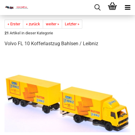
« Erster
« zurück
weiter »
Letzter »
21
Artikel in dieser Kategorie
Volvo FL 10 Kof­fer­last­zug Bahl­sen / Leib­niz