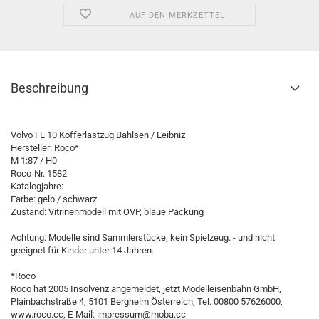
AUF DEN MERKZETTEL
Beschreibung
Volvo FL 10 Kofferlastzug Bahlsen / Leibniz
Hersteller: Roco*
M 1:87 / H0
Roco-Nr. 1582
Katalogjahre:
Farbe: gelb / schwarz
Zustand: Vitrinenmodell mit OVP, blaue Packung
Achtung: Modelle sind Sammlerstücke, kein Spielzeug. - und nicht
geeignet für Kinder unter 14 Jahren.
*Roco
Roco hat 2005 Insolvenz angemeldet, jetzt Modelleisenbahn GmbH,
Plainbachstraße 4, 5101 Bergheim Österreich, Tel. 00800 57626000,
www.roco.cc, E-Mail: impressum@moba.cc