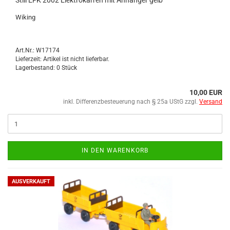
Still EFK 2002 Elek­tro­kar­ren mit An­hän­ger gelb
Wi­king
Art.Nr.: W17174
Lieferzeit: Artikel ist nicht lieferbar.
Lagerbestand: 0 Stück
10,00 EUR
inkl. Differenzbesteuerung nach § 25a UStG zzgl.
Versand
IN DEN WARENKORB
AUSVERKAUFT