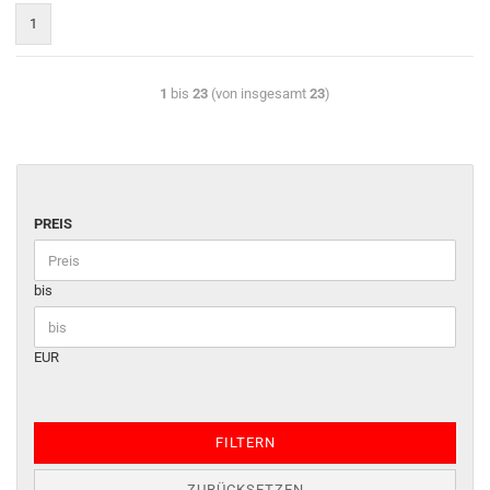
1
1
bis
23
(von insgesamt
23
)
PREIS
bis
EUR
FILTERN
ZURÜCKSETZEN