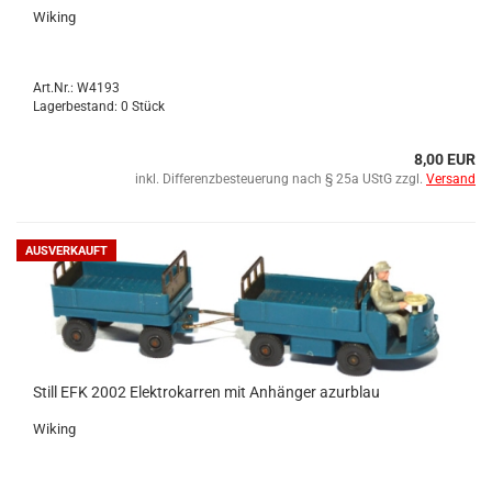
Wi­king
Art.Nr.: W4193
Lagerbestand: 0 Stück
8,00 EUR
inkl. Differenzbesteuerung nach § 25a UStG zzgl.
Versand
AUSVERKAUFT
Still EFK 2002 Elek­tro­kar­ren mit An­hän­ger azur­blau
Wi­king