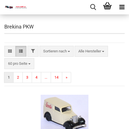
Brekina PKW
Sortieren nach
Alle Hersteller
60 pro Seite
1
2
3
4
...
14
»