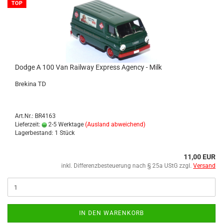
TOP
Dodge A 100 Van Rail­way Ex­press Agen­cy - Milk
Bre­ki­na TD
Art.Nr.: BR4163
Lieferzeit:
2-5 Werktage
(Ausland abweichend)
Lagerbestand: 1 Stück
11,00 EUR
inkl. Differenzbesteuerung nach § 25a UStG zzgl.
Versand
IN DEN WARENKORB