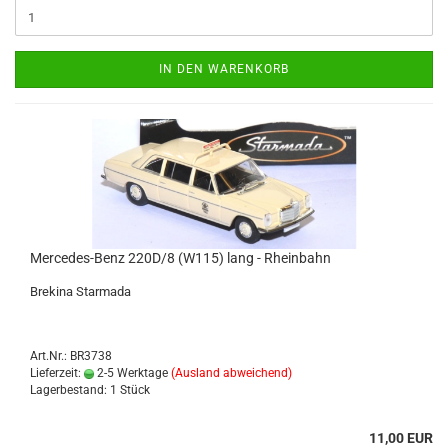
IN DEN WARENKORB
Mercedes-​​Benz 220D/8 (W115) lang - Rhein­bahn
Bre­ki­na Star­ma­da
Art.Nr.: BR3738
Lieferzeit:
2-5 Werktage
(Ausland abweichend)
Lagerbestand: 1 Stück
11,00 EUR