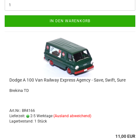
IN DEN WARENKORB
Dodge A 100 Van Rail­way Ex­press Agen­cy - Save, Swift, Sure
Bre­ki­na TD
Art.Nr.: BR4166
Lieferzeit:
2-5 Werktage
(Ausland abweichend)
Lagerbestand: 1 Stück
11,00 EUR