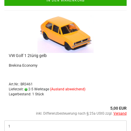
IN DEN WARENKORB
VW Golf 1 2türig gelb
Bre­ki­na Eco­no­my
Art.Nr.: BR3461
Lieferzeit:
2-5 Werktage
(Ausland abweichend)
Lagerbestand: 1 Stück
5,00 EUR
inkl. Differenzbesteuerung nach § 25a UStG zzgl.
Versand