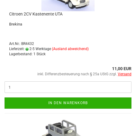
Ci­tro­en 2CV Kas­ten­en­te UTA
Bre­ki­na
Art.Nr.: BR4432
Lieferzeit:
2-5 Werktage
(Ausland abweichend)
Lagerbestand: 1 Stück
11,00 EUR
inkl. Differenzbesteuerung nach § 25a UStG zzgl.
Versand
IN DEN WARENKORB