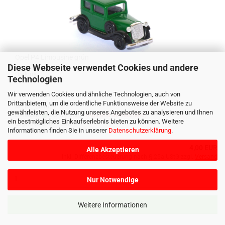
Opel P4 Li­mou­si­ne grün
Diese Webseite verwendet Cookies und andere
Bre­ki­na
Technologien
Wir verwenden Cookies und ähnliche Technologien, auch von
Drittanbietern, um die ordentliche Funktionsweise der Website zu
Art.Nr.: BR4659
gewährleisten, die Nutzung unseres Angebotes zu analysieren und Ihnen
Lieferzeit:
2-5 Werktage
(Ausland abweichend)
ein bestmögliches Einkaufserlebnis bieten zu können. Weitere
Lagerbestand: 1 Stück
Informationen finden Sie in unserer
Datenschutzerklärung
.
4,00 EUR
Alle Akzeptieren
inkl. Differenzbesteuerung nach § 25a UStG zzgl.
Versand
Nur Notwendige
Weitere Informationen
IN DEN WARENKORB