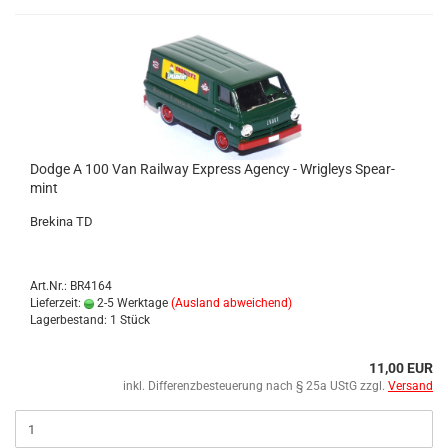
Dodge A 100 Van Rail­way Ex­press Agen­cy - Wri­gleys Spear­
mint
Bre­ki­na TD
Art.Nr.: BR4164
Lieferzeit:
2-5 Werktage
(Ausland abweichend)
Lagerbestand: 1 Stück
11,00 EUR
inkl. Differenzbesteuerung nach § 25a UStG zzgl.
Versand