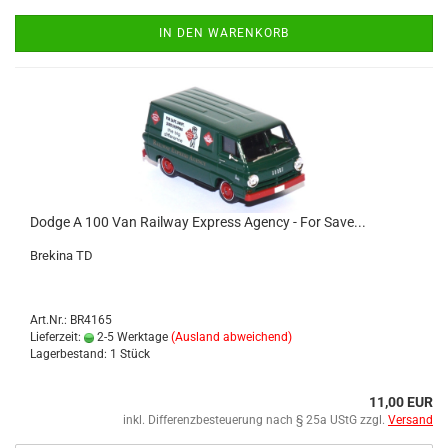
IN DEN WARENKORB
Dodge A 100 Van Rail­way Ex­press Agen­cy - For Save...
Bre­ki­na TD
Art.Nr.: BR4165
Lieferzeit:
2-5 Werktage
(Ausland abweichend)
Lagerbestand: 1 Stück
11,00 EUR
inkl. Differenzbesteuerung nach § 25a UStG zzgl.
Versand