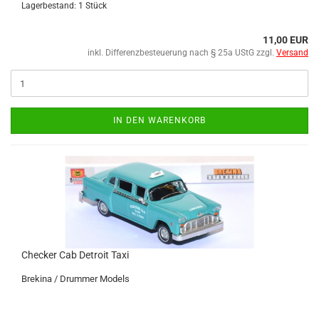
Lagerbestand: 1 Stück
11,00 EUR
inkl. Differenzbesteuerung nach § 25a UStG zzgl.
Versand
IN DEN WARENKORB
Che­cker Cab De­troit Taxi
Bre­ki­na / Drum­mer Mo­dels