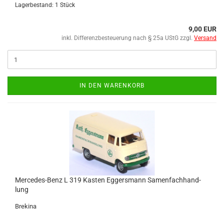
Lagerbestand: 1 Stück
9,00 EUR
inkl. Differenzbesteuerung nach § 25a UStG zzgl.
Versand
IN DEN WARENKORB
Mercedes-​​Benz L 319 Kas­ten Eg­gers­mann Sa­men­fach­hand­
lung
Bre­ki­na