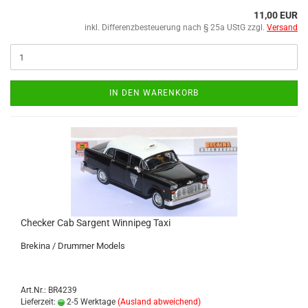
11,00 EUR
inkl. Differenzbesteuerung nach § 25a UStG zzgl.
Versand
IN DEN WARENKORB
Che­cker Cab Sargent Win­ni­peg Taxi
Bre­ki­na / Drum­mer Mo­dels
Art.Nr.: BR4239
Lieferzeit:
2-5 Werktage
(Ausland abweichend)