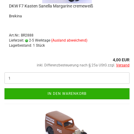
DKW F7 Kas­ten Sa­nel­la Mar­ga­ri­ne creme­weiß
Bre­ki­na
Art.Nr.: BR2888
Lieferzeit:
2-5 Werktage
(Ausland abweichend)
Lagerbestand: 1 Stück
4,00 EUR
inkl. Differenzbesteuerung nach § 25a UStG zzgl.
Versand
IN DEN WARENKORB