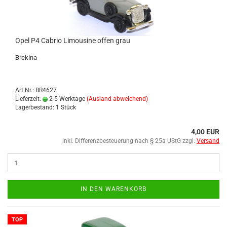
Opel P4 Ca­brio Li­mou­si­ne offen grau
Bre­ki­na
Art.Nr.: BR4627
Lieferzeit:
2-5 Werktage
(Ausland abweichend)
Lagerbestand: 1 Stück
4,00 EUR
inkl. Differenzbesteuerung nach § 25a UStG zzgl.
Versand
IN DEN WARENKORB
TOP