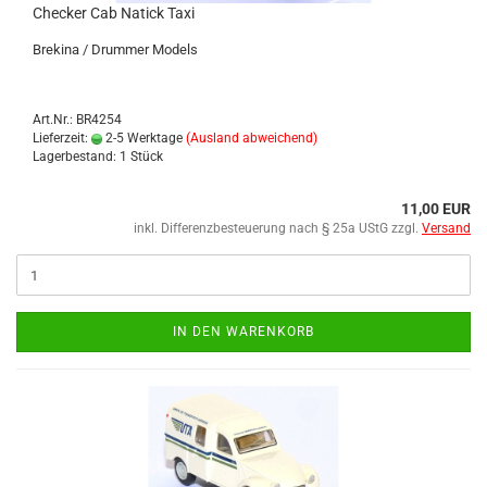
Che­cker Cab Na­tick Taxi
Bre­ki­na / Drum­mer Mo­dels
Art.Nr.: BR4254
Lieferzeit:
2-5 Werktage
(Ausland abweichend)
Lagerbestand: 1 Stück
11,00 EUR
inkl. Differenzbesteuerung nach § 25a UStG zzgl.
Versand
IN DEN WARENKORB