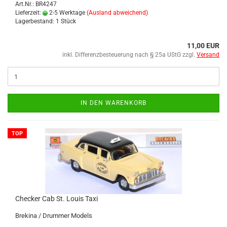
Art.Nr.: BR4247
Lieferzeit:
2-5 Werktage
(Ausland abweichend)
Lagerbestand: 1 Stück
11,00 EUR
inkl. Differenzbesteuerung nach § 25a UStG zzgl.
Versand
IN DEN WARENKORB
TOP
Che­cker Cab St. Louis Taxi
Bre­ki­na / Drum­mer Mo­dels