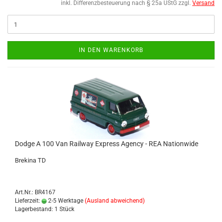
inkl. Differenzbesteuerung nach § 25a UStG zzgl.
Versand
IN DEN WARENKORB
Dodge A 100 Van Rail­way Ex­press Agen­cy - REA Na­ti­onwi­de
Bre­ki­na TD
Art.Nr.: BR4167
Lieferzeit:
2-5 Werktage
(Ausland abweichend)
Lagerbestand: 1 Stück