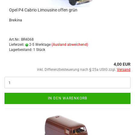
Opel P4 Ca­brio Li­mou­si­ne offen grün
Bre­ki­na
Art.Nr.: BR4068
Lieferzeit:
2-5 Werktage
(Ausland abweichend)
Lagerbestand: 1 Stück
4,00 EUR
inkl. Differenzbesteuerung nach § 25a UStG zzgl.
Versand
IN DEN WARENKORB