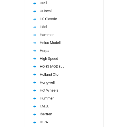
Grell
Guisval
H0 Classic
Hädl
Hammer
Heico Modell
Herpa
High Speed
HO-KI MODELL
Holland Oto
Hongwell
Hot Wheels
Hümmer
I.M.U.
Ibertren
IGRA