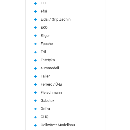
EFE
efsi
Eidai / Grip Zechin
EKO
Eligor
Epoche
Ertl
Estetyka
euromodell
Faller
Ferrero / Ü-Ei
Fleischmann
Gabotex
Gefra
GHQ
Gollwitzer Modellbau