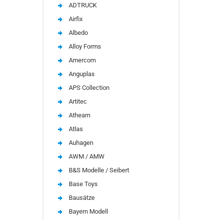
ADTRUCK
Airfix
Albedo
Alloy Forms
Amercom
Anguplas
APS Collection
Artitec
Athearn
Atlas
Auhagen
AWM / AMW
B&S Modelle / Seibert
Base Toys
Bausätze
Bayern Modell