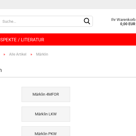
Lieferland
Ihr Warenkorb
0,00 EUR
SPEKTE / LITERATUR
»
»
Alle Artikel
Märklin
n
Konto e
Märklin 4MFOR
Passwo
Märklin LKW
Märklin PKW