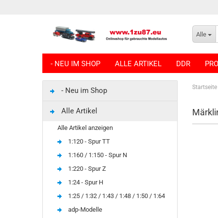
Alle
- NEU IM SHOP
ALLE ARTIKEL
DDR
PRO
Startseite
- Neu im Shop
Alle Artikel
Märkli
Alle Artikel anzeigen
1:120 - Spur TT
1:160 / 1:150 - Spur N
1:220 - Spur Z
1:24 - Spur H
1:25 / 1:32 / 1:43 / 1:48 / 1:50 / 1:64
adp-Modelle