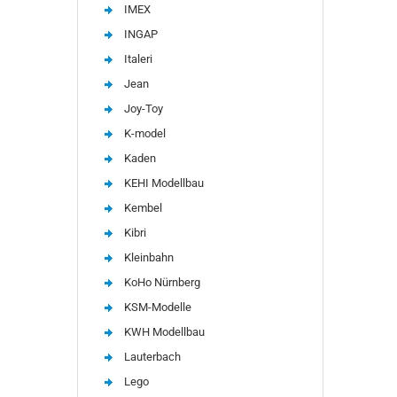
IMEX
INGAP
Italeri
Jean
Joy-Toy
K-model
Kaden
KEHI Modellbau
Kembel
Kibri
Kleinbahn
KoHo Nürnberg
KSM-Modelle
KWH Modellbau
Lauterbach
Lego