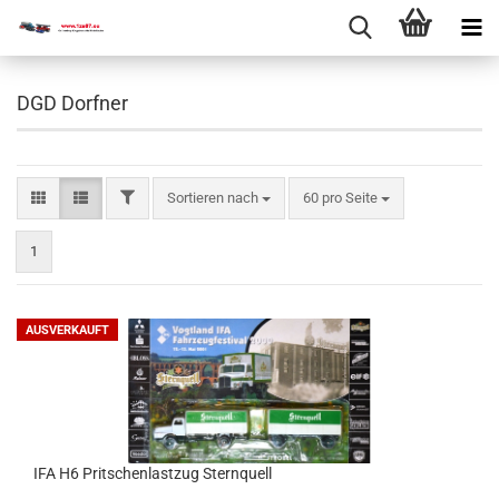
DGD Dorfner
Sortieren nach
60 pro Seite
1
AUSVERKAUFT
IFA H6 Prit­schen­last­zug Stern­quell