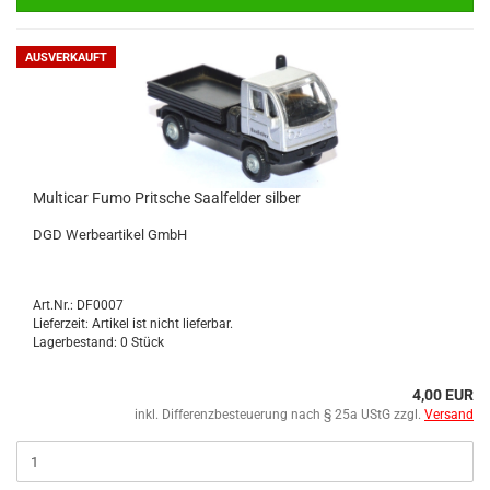
AUSVERKAUFT
Mul­ti­car Fumo Prit­sche Saal­fel­der sil­ber
DGD Wer­be­ar­ti­kel GmbH
Art.Nr.: DF0007
Lieferzeit: Artikel ist nicht lieferbar.
Lagerbestand: 0 Stück
4,00 EUR
inkl. Differenzbesteuerung nach § 25a UStG zzgl.
Versand