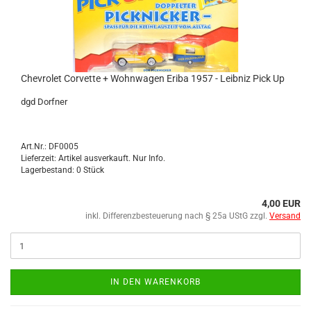
Che­vro­let Cor­vet­te + Wohn­wa­gen Eriba 1957 - Leib­niz Pick Up
dgd Dorf­ner
Art.Nr.: DF0005
Lieferzeit: Artikel ausverkauft. Nur Info.
Lagerbestand: 0 Stück
4,00 EUR
inkl. Differenzbesteuerung nach § 25a UStG zzgl.
Versand
IN DEN WARENKORB