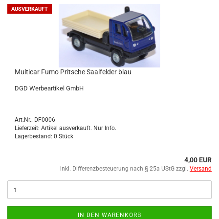
AUSVERKAUFT
Mul­ti­car Fumo Prit­sche Saal­fel­der blau
DGD Wer­be­ar­ti­kel GmbH
Art.Nr.: DF0006
Lieferzeit: Artikel ausverkauft. Nur Info.
Lagerbestand: 0 Stück
4,00 EUR
inkl. Differenzbesteuerung nach § 25a UStG zzgl.
Versand
IN DEN WARENKORB