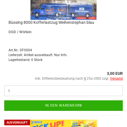
Büs­sing 8000 Kof­fer­last­zug Wei­hen­ste­phan blau
DGD / Wör­lein
Art.Nr.: DF0004
Lieferzeit: Artikel ausverkauft. Nur Info.
Lagerbestand: 0 Stück
3,00 EUR
inkl. Differenzbesteuerung nach § 25a UStG zzgl.
Versand
IN DEN WARENKORB
AUSVERKAUFT