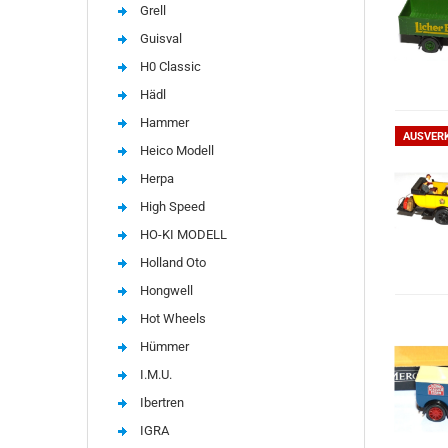
Grell
Guisval
H0 Classic
Hädl
Hammer
AUSVER
Heico Modell
Herpa
High Speed
HO-KI MODELL
Holland Oto
Hongwell
Hot Wheels
Hümmer
I.M.U.
Ibertren
IGRA