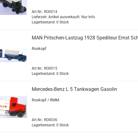
Art.Nr.: RO0014
Lieferzeit: Artikel ausverkauft. Nur Info.
Lagerbestand: 0 Stück
MAN Pritschen-​​Last­zug 1928 Spe­di­teur Ernst Sc
Ro­skopf
Art.Nr.: RO0015
Lagerbestand: 0 Stück
Mercedes-​​Benz L 5 Tank­wa­gen Ga­so­lin
Ro­skopf / RMM
Art.Nr.: RO0036
Lagerbestand: 0 Stück