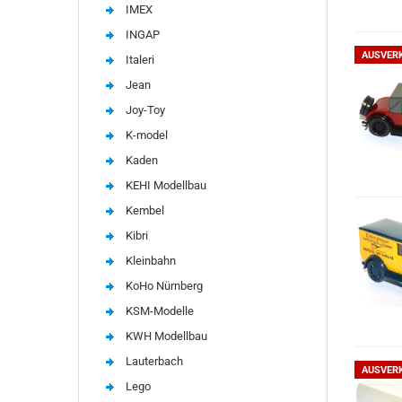
IMEX
INGAP
AUSVER
Italeri
Jean
Joy-Toy
K-model
Kaden
KEHI Modellbau
Kembel
Kibri
Kleinbahn
KoHo Nürnberg
KSM-Modelle
KWH Modellbau
Lauterbach
AUSVER
Lego