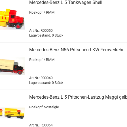
Mercedes-​​Benz L 5 Tank­wa­gen Shell
Ro­skopf / RMM
Art.Nr.: RO0050
Lagerbestand: 0 Stück
Mercedes-​​Benz N56 Pritschen-​​LKW Fern­ver­kehr
Ro­skopf / RMM
Art.Nr.: RO0040
Lagerbestand: 0 Stück
Mercedes-​​Benz L 5 Pritschen-​​Last­zug Maggi gel
Ro­skopf Nost­al­gie
Art.Nr.: RO0064