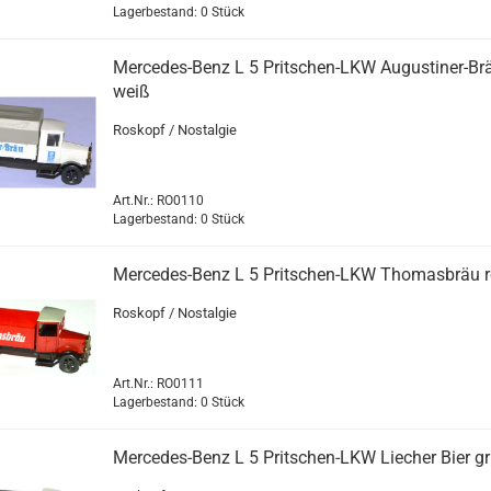
Lagerbestand: 0 Stück
Mercedes-​​Benz L 5 Pritschen-​​LKW Augustiner-​​Br
weiß
Ro­skopf / Nost­al­gie
Art.Nr.: RO0110
Lagerbestand: 0 Stück
Mercedes-​​Benz L 5 Pritschen-​​LKW Tho­mas­bräu r
Ro­skopf / Nost­al­gie
Art.Nr.: RO0111
Lagerbestand: 0 Stück
Mercedes-​​Benz L 5 Pritschen-​​LKW Lie­cher Bier g