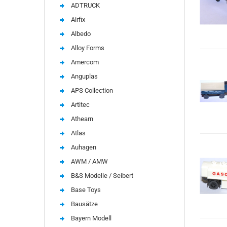
ADTRUCK
Airfix
Albedo
Alloy Forms
Amercom
Anguplas
APS Collection
Artitec
Athearn
Atlas
Auhagen
AWM / AMW
B&S Modelle / Seibert
Base Toys
Bausätze
Bayern Modell