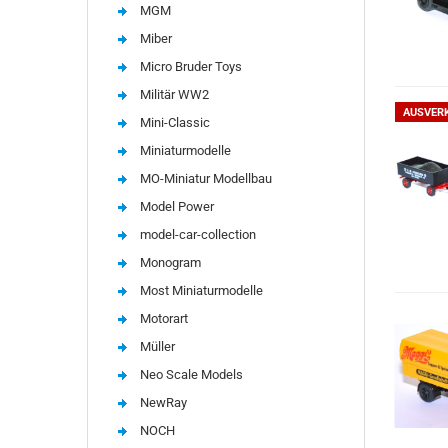
MGM
Miber
Micro Bruder Toys
Militär WW2
AUSVER
Mini-Classic
Miniaturmodelle
MO-Miniatur Modellbau
Model Power
model-car-collection
Monogram
Most Miniaturmodelle
Motorart
Müller
Neo Scale Models
NewRay
NOCH