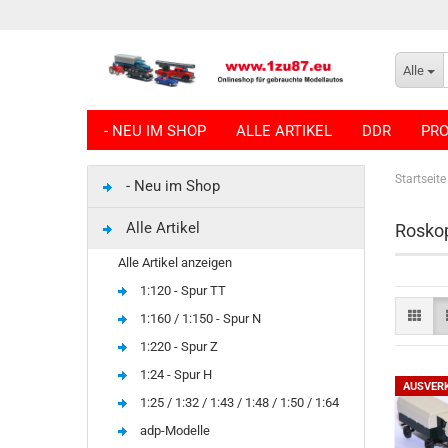
Alle
- NEU IM SHOP
ALLE ARTIKEL
DDR
PRO
Startseite
- Neu im Shop
Alle Artikel
Roskop
Alle Artikel anzeigen
1:120 - Spur TT
1:160 / 1:150 - Spur N
1:220 - Spur Z
1:24 - Spur H
AUSVER
1:25 / 1:32 / 1:43 / 1:48 / 1:50 / 1:64
adp-Modelle