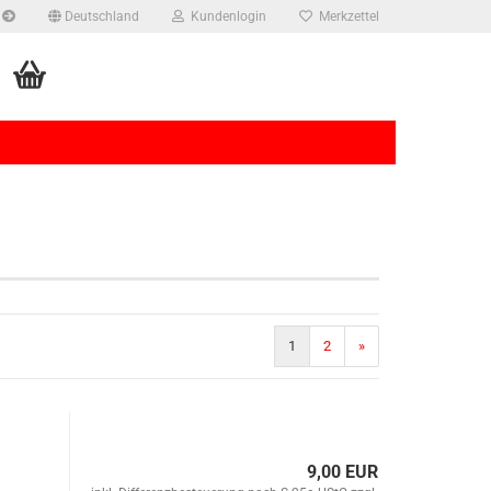
Deutschland
Kundenlogin
Merkzettel
rstellen
1
2
»
rt vergessen?
9,00 EUR