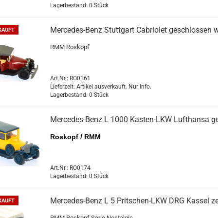
Lagerbestand: 0 Stück
Mercedes-​​Benz Stutt­gart Ca­brio­let ge­schlos­sen w
KAUFT
RMM Ro­skopf
Art.Nr.: RO0161
Lieferzeit: Artikel ausverkauft. Nur Info.
Lagerbestand: 0 Stück
Mercedes-​​Benz L 1000 Kasten-​​LKW Luft­han­sa g
Ro­skopf / RMM
Art.Nr.: RO0174
Lagerbestand: 0 Stück
Mercedes-​​Benz L 5 Pritschen-​​LKW DRG Kas­sel ze
KAUFT
RMM Ro­skopf Serie Nost­al­gie