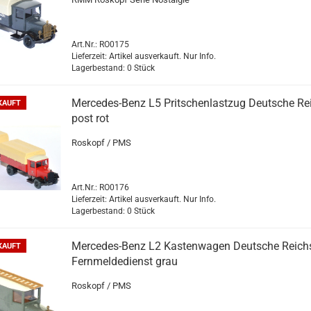
Art.Nr.: RO0175
Lieferzeit: Artikel ausverkauft. Nur Info.
Lagerbestand: 0 Stück
Mercedes-​​Benz L5 Prit­schen­last­zug Deut­sche Re
KAUFT
post rot
Ro­skopf / PMS
Art.Nr.: RO0176
Lieferzeit: Artikel ausverkauft. Nur Info.
Lagerbestand: 0 Stück
Mercedes-​​Benz L2 Kas­ten­wa­gen Deut­sche Reich
KAUFT
Fern­mel­de­dienst grau
Ro­skopf / PMS