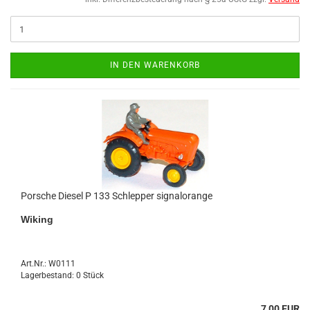
IN DEN WARENKORB
Por­sche Die­sel P 133 Schlep­per si­gnal­oran­ge
Wi­king
Art.Nr.: W0111
Lagerbestand: 0 Stück
7,00 EUR