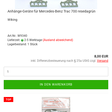
Anhänge-​​​Ge­rä­te für Mercedes-​​​Benz Trac 700 re­se­da­grün
Wi­king
Art.Nr.: W9340
Lieferzeit:
2-5 Werktage
(Ausland abweichend)
Lagerbestand: 1 Stück
8,00 EUR
inkl. Differenzbesteuerung nach § 25a UStG zzgl.
Versand
IN DEN WARENKORB
TOP