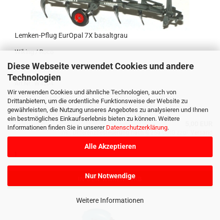
Lemken-​​Pflug Eu­rO­pal 7X ba­salt­grau
Wi­king / Roco
Diese Webseite verwendet Cookies und andere
Technologien
Art.Nr.: W4204
Wir verwenden Cookies und ähnliche Technologien, auch von
Lieferzeit: Artikel ausverkauft. Nur Info.
Lagerbestand: 0 Stück
Drittanbietern, um die ordentliche Funktionsweise der Website zu
gewährleisten, die Nutzung unseres Angebotes zu analysieren und Ihnen
ein bestmögliches Einkaufserlebnis bieten zu können. Weitere
5,00 EUR
Informationen finden Sie in unserer
Datenschutzerklärung
.
inkl. Differenzbesteuerung nach § 25a UStG zzgl.
Versand
Alle Akzeptieren
Nur Notwendige
IN DEN WARENKORB
Weitere Informationen