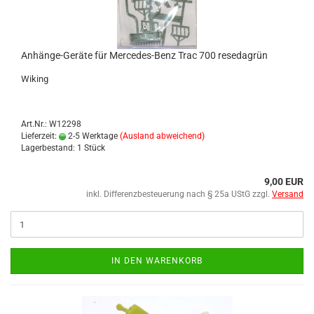
Anhänge-​​​Ge­rä­te für Mercedes-​​​Benz Trac 700 re­se­da­grün
Wi­king
Art.Nr.: W12298
Lieferzeit:
2-5 Werktage
(Ausland abweichend)
Lagerbestand: 1 Stück
9,00 EUR
inkl. Differenzbesteuerung nach § 25a UStG zzgl.
Versand
IN DEN WARENKORB