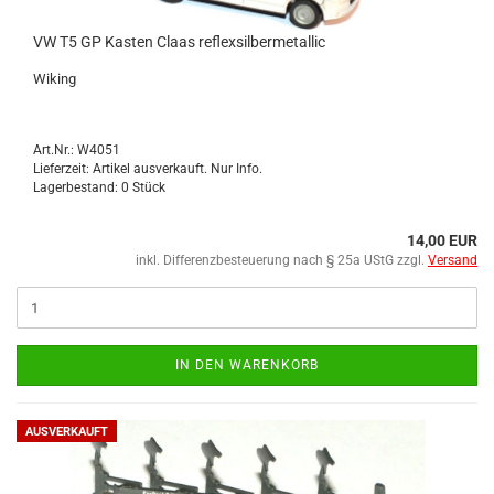
VW T5 GP Kas­ten Claas re­flex­sil­ber­me­tal­lic
Wi­king
Art.Nr.: W4051
Lieferzeit: Artikel ausverkauft. Nur Info.
Lagerbestand: 0 Stück
14,00 EUR
inkl. Differenzbesteuerung nach § 25a UStG zzgl.
Versand
IN DEN WARENKORB
AUSVERKAUFT