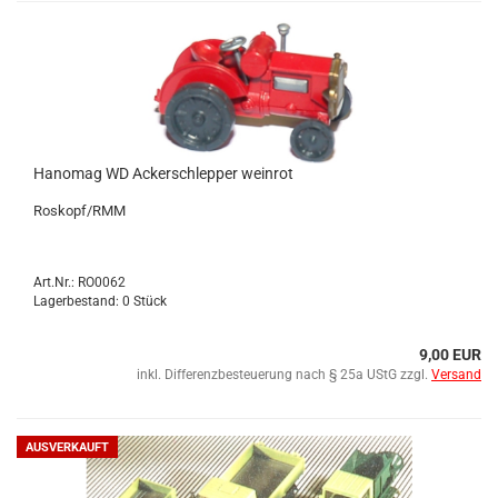
Hano­mag WD Acker­schlep­per wein­rot
Ro­skopf/RMM
Art.Nr.: RO0062
Lagerbestand: 0 Stück
9,00 EUR
inkl. Differenzbesteuerung nach § 25a UStG zzgl.
Versand
AUSVERKAUFT