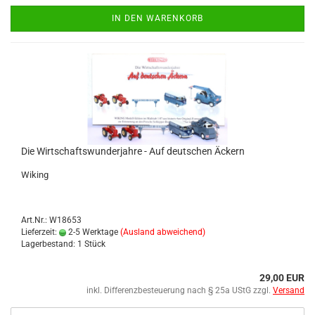
IN DEN WARENKORB
Die Wirt­schafts­wun­der­jah­re - Auf deut­schen Äckern
Wi­king
Art.Nr.: W18653
Lieferzeit:
2-5 Werktage
(Ausland abweichend)
Lagerbestand: 1 Stück
29,00 EUR
inkl. Differenzbesteuerung nach § 25a UStG zzgl.
Versand