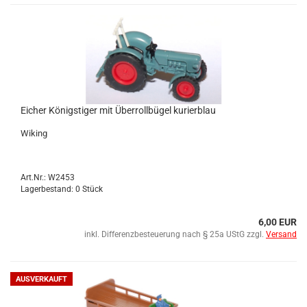
Ei­cher Kö­nigs­ti­ger mit Über­roll­bü­gel ku­rier­blau
Wi­king
Art.Nr.: W2453
Lagerbestand: 0 Stück
6,00 EUR
inkl. Differenzbesteuerung nach § 25a UStG zzgl.
Versand
AUSVERKAUFT