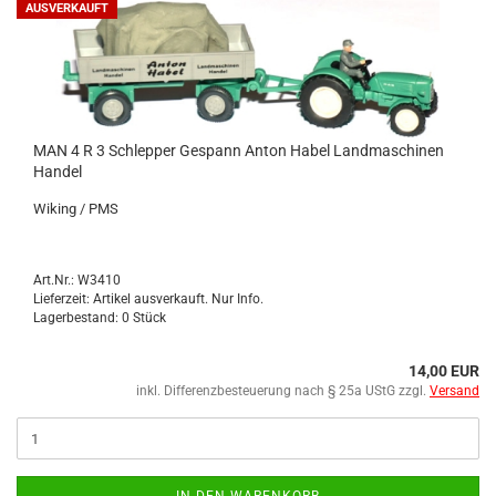
AUSVERKAUFT
MAN 4 R 3 Schlep­per Ge­spann Anton Habel Land­ma­schi­nen
Han­del
Wi­king / PMS
Art.Nr.: W3410
Lieferzeit: Artikel ausverkauft. Nur Info.
Lagerbestand: 0 Stück
14,00 EUR
inkl. Differenzbesteuerung nach § 25a UStG zzgl.
Versand