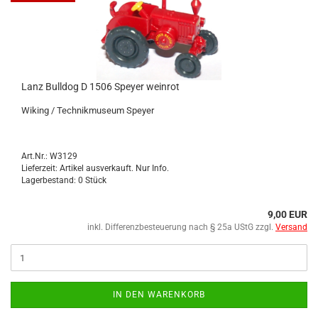
Lanz Bull­dog D 1506 Spey­er wein­rot
Wi­king / Tech­nik­mu­se­um Spey­er
Art.Nr.: W3129
Lieferzeit: Artikel ausverkauft. Nur Info.
Lagerbestand: 0 Stück
9,00 EUR
inkl. Differenzbesteuerung nach § 25a UStG zzgl.
Versand
IN DEN WARENKORB