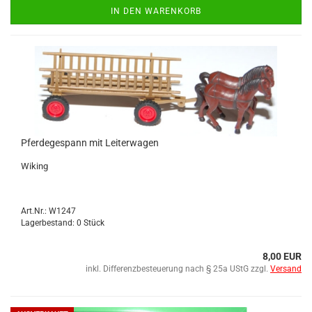
IN DEN WARENKORB
Pfer­de­ge­spann mit Lei­ter­wa­gen
Wi­king
Art.Nr.: W1247
Lagerbestand: 0 Stück
8,00 EUR
inkl. Differenzbesteuerung nach § 25a UStG zzgl.
Versand