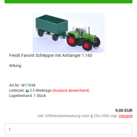
Fendt Fa­vo­rit Schlep­per mit An­hän­ger 1:160
Wi­king
Art.Nr.: W17698
Lieferzeit:
2-5 Werktage
(Ausland abweichend)
Lagerbestand: 1 Stück
9,00 EUR
inkl. Differenzbesteuerung nach § 25a UStG zzgl.
Versand