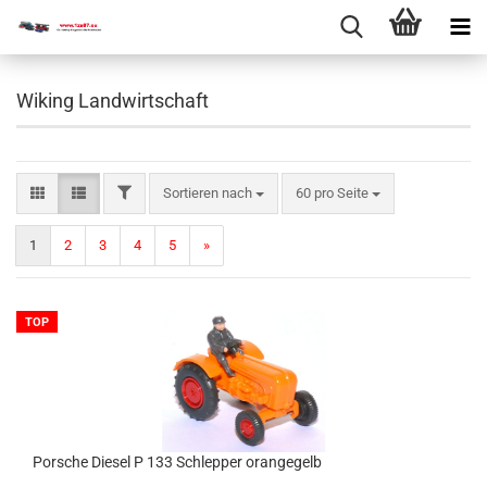
Wiking Landwirtschaft
Sortieren nach
60 pro Seite
1
2
3
4
5
»
TOP
Por­sche Die­sel P 133 Schlep­per oran­ge­gelb