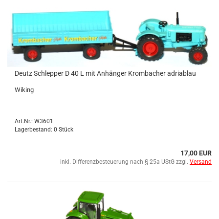
Deutz Schlep­per D 40 L mit An­hän­ger Krom­ba­cher adri­a­blau
Wi­king
Art.Nr.: W3601
Lagerbestand: 0 Stück
17,00 EUR
inkl. Differenzbesteuerung nach § 25a UStG zzgl.
Versand