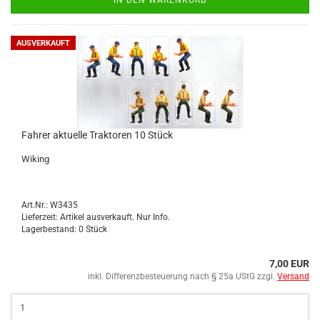
IN DEN WARENKORB
AUSVERKAUFT
Fah­rer ak­tu­el­le Trak­to­ren 10 Stück
Wi­king
Art.Nr.: W3435
Lieferzeit: Artikel ausverkauft. Nur Info.
Lagerbestand: 0 Stück
7,00 EUR
inkl. Differenzbesteuerung nach § 25a UStG zzgl.
Versand