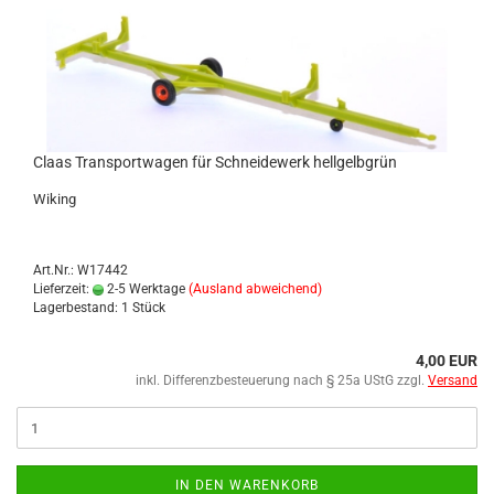
Claas Trans­port­wa­gen für Schnei­de­werk hell­gelb­grün
Wi­king
Art.Nr.: W17442
Lieferzeit:
2-5 Werktage
(Ausland abweichend)
Lagerbestand: 1 Stück
4,00 EUR
inkl. Differenzbesteuerung nach § 25a UStG zzgl.
Versand
IN DEN WARENKORB