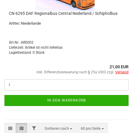
CN 6295 DAF Re­gio­nal­bus Cen­tral Ne­der­land / Schip­hol­bus
Ar­ti­tec Nie­der­lan­de
Art.Nr.: AR0002
Lieferzeit: Artikel ist nicht lieferbar.
Lagerbestand: 0 Stück
21,00 EUR
inkl. Differenzbesteuerung nach § 25a UStG zzgl.
Versand
IN DEN WARENKORB
Sortieren nach
60 pro Seite