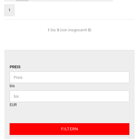
1
1
bis
3
(von insgesamt
3
)
PREIS
bis
EUR
FILTERN