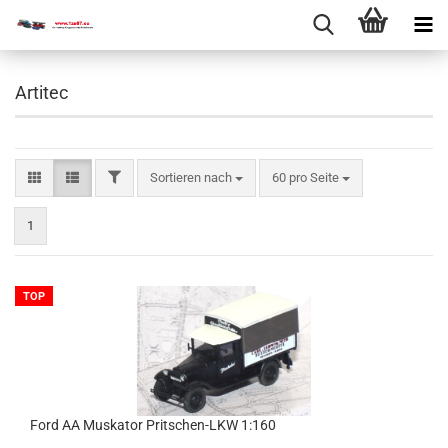
Artitec
Sortieren nach
60 pro Seite
1
TOP
Ford AA Mus­ka­tor Pritschen-​​LKW 1:160