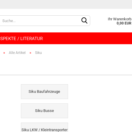
Lieferland
Ihr Warenkorb
0,00 EUR
SPEKTE / LITERATUR
»
»
Alle Artikel
Siku
Konto e
Siku Baufahrzeuge
Passwo
Siku Busse
Siku LKW / Kleintransporter