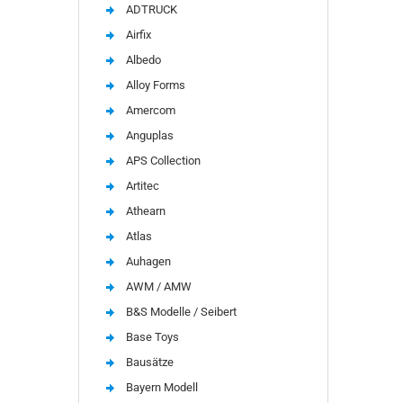
ADTRUCK
Airfix
Albedo
Alloy Forms
Amercom
Anguplas
APS Collection
Artitec
Athearn
Atlas
Auhagen
AWM / AMW
B&S Modelle / Seibert
Base Toys
Bausätze
Bayern Modell