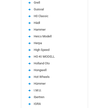
Grell
Guisval
H0 Classic
Hädl
Hammer
Heico Modell
Herpa
High Speed
HO-KI MODELL
Holland Oto
Hongwell
Hot Wheels
Hümmer
I.M.U.
Ibertren
IGRA