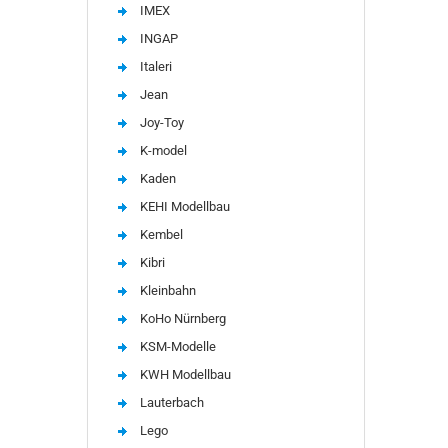
IMEX
INGAP
Italeri
Jean
Joy-Toy
K-model
Kaden
KEHI Modellbau
Kembel
Kibri
Kleinbahn
KoHo Nürnberg
KSM-Modelle
KWH Modellbau
Lauterbach
Lego