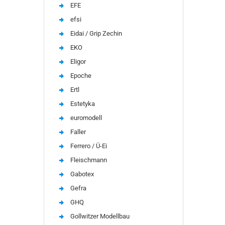
EFE
efsi
Eidai / Grip Zechin
EKO
Eligor
Epoche
Ertl
Estetyka
euromodell
Faller
Ferrero / Ü-Ei
Fleischmann
Gabotex
Gefra
GHQ
Gollwitzer Modellbau