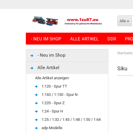
Alle
- NEU IM SHOP
ALLE ARTIKEL
DDR
PRO
Startseite
- Neu im Shop
Alle Artikel
Siku
Alle Artikel anzeigen
1:120 - Spur TT
1:160 / 1:150 - Spur N
1:220 - Spur Z
1:24 - Spur H
1:25 / 1:32 / 1:43 / 1:48 / 1:50 / 1:64
adp-Modelle