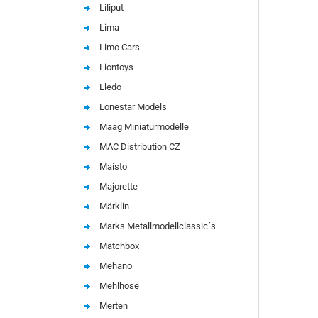
Liliput
Lima
Limo Cars
Liontoys
Lledo
Lonestar Models
Maag Miniaturmodelle
MAC Distribution CZ
Maisto
Majorette
Märklin
Marks Metallmodellclassic´s
Matchbox
Mehano
Mehlhose
Merten