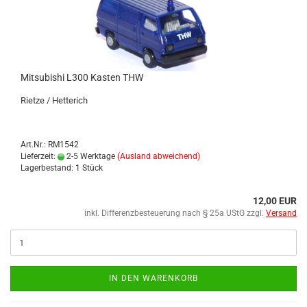
Mi­tsu­bi­shi L300 Kas­ten THW
Riet­ze / Het­te­rich
Art.Nr.: RM1542
Lieferzeit:
2-5 Werktage
(Ausland abweichend)
Lagerbestand: 1 Stück
12,00 EUR
inkl. Differenzbesteuerung nach § 25a UStG zzgl.
Versand
IN DEN WARENKORB