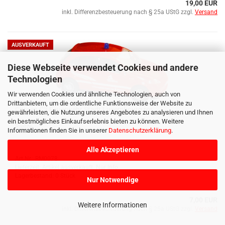
19,00 EUR
inkl. Differenzbesteuerung nach § 25a UStG zzgl.
Versand
AUSVERKAUFT
Diese Webseite verwendet Cookies und andere
Technologien
Wir verwenden Cookies und ähnliche Technologien, auch von
Drittanbietern, um die ordentliche Funktionsweise der Website zu
Ci­tro­en C3 Feu­er­wehr Stadt Lu­xem­bourg rot
gewährleisten, die Nutzung unseres Angebotes zu analysieren und Ihnen
ein bestmögliches Einkaufserlebnis bieten zu können. Weitere
Riet­ze
Informationen finden Sie in unserer
Datenschutzerklärung
.
Alle Akzeptieren
Art.Nr.: RM0078
Lieferzeit: Artikel ausverkauft. Nur Info.
Lagerbestand: 0 Stück
Nur Notwendige
7,00 EUR
Weitere Informationen
inkl. Differenzbesteuerung nach § 25a UStG zzgl.
Versand