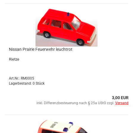
Nis­san Prai­rie Feu­er­wehr leuch­trot
Riet­ze
Art.Nr.: RM0005
Lagerbestand: 0 Stück
3,00 EUR
inkl. Differenzbesteuerung nach § 25a UStG zzgl.
Versand