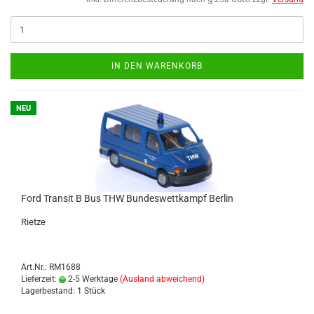
IN DEN WARENKORB
NEU
Ford Tran­sit B Bus THW Bun­des­wett­kampf Ber­lin
Riet­ze
Art.Nr.: RM1688
Lieferzeit:
2-5 Werktage
(Ausland abweichend)
Lagerbestand: 1 Stück