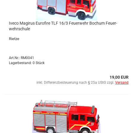
Iveco Ma­gi­rus Eu­ro­fire TLF 16/3 Feu­er­wehr Bo­chum Feu­er­
wehr­schu­le
Riet­ze
Art.Nr.: RM0041
Lagerbestand: 0 Stück
19,00 EUR
inkl. Differenzbesteuerung nach § 25a UStG zzgl.
Versand