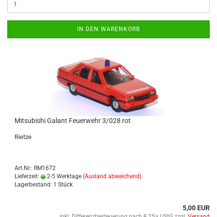
IN DEN WARENKORB
Mi­tsu­bi­shi Ga­lant Feu­er­wehr 3/028 rot
Riet­ze
Art.Nr.: RM1672
Lieferzeit:
2-5 Werktage
(Ausland abweichend)
Lagerbestand: 1 Stück
5,00 EUR
inkl. Differenzbesteuerung nach § 25a UStG zzgl.
Versand