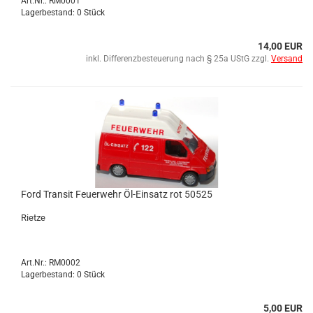
Art.Nr.: RM0001
Lagerbestand: 0 Stück
14,00 EUR
inkl. Differenzbesteuerung nach § 25a UStG zzgl.
Versand
Ford Tran­sit Feu­er­wehr Öl-​Ein­satz rot 50525
Riet­ze
Art.Nr.: RM0002
Lagerbestand: 0 Stück
5,00 EUR