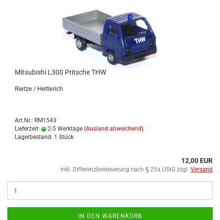
Mi­tsu­bi­shi L300 Prit­sche THW
Riet­ze / Het­te­rich
Art.Nr.: RM1543
Lieferzeit:
2-5 Werktage
(Ausland abweichend)
Lagerbestand: 1 Stück
12,00 EUR
inkl. Differenzbesteuerung nach § 25a UStG zzgl.
Versand
IN DEN WARENKORB