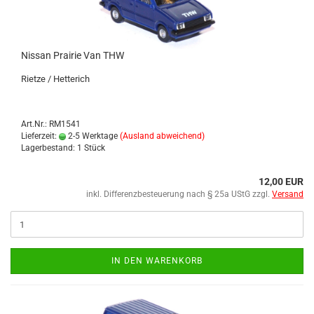
Nis­san Prai­rie Van THW
Riet­ze / Het­te­rich
Art.Nr.: RM1541
Lieferzeit:
2-5 Werktage
(Ausland abweichend)
Lagerbestand: 1 Stück
12,00 EUR
inkl. Differenzbesteuerung nach § 25a UStG zzgl.
Versand
IN DEN WARENKORB