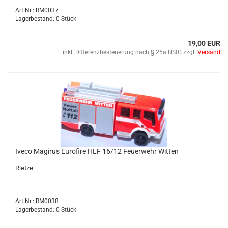
Art.Nr.: RM0037
Lagerbestand: 0 Stück
19,00 EUR
inkl. Differenzbesteuerung nach § 25a UStG zzgl.
Versand
Iveco Ma­gi­rus Eu­ro­fire HLF 16/12 Feu­er­wehr Wit­ten
Riet­ze
Art.Nr.: RM0038
Lagerbestand: 0 Stück