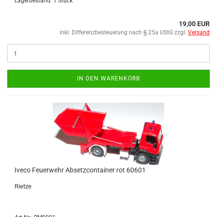
Lagerbestand: 1 Stück
19,00 EUR
inkl. Differenzbesteuerung nach § 25a UStG zzgl.
Versand
IN DEN WARENKORB
Iveco Feu­er­wehr Ab­setz­con­tai­ner rot 60601
Riet­ze