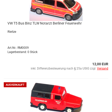
VW T5 Bus Binz TLW Not­arzt Ber­li­ner Feu­er­wehr
Riet­ze
Art.Nr.: RM0009
Lagerbestand: 0 Stück
12,00 EUR
inkl. Differenzbesteuerung nach § 25a UStG zzgl.
Versand
AUSVERKAUFT