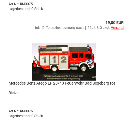
Art.Nr.: RM0075
Lagerbestand: 0 Stück
19,00 EUR
inkl. Differenzbesteuerung nach § 25a UStG zzgl.
Versand
Mer­ce­des Benz Atego LF 20/40 Feu­er­wehr Bad Se­ge­berg rot
Riet­ze
Art.Nr.: RM0076
Lagerbestand: 0 Stück