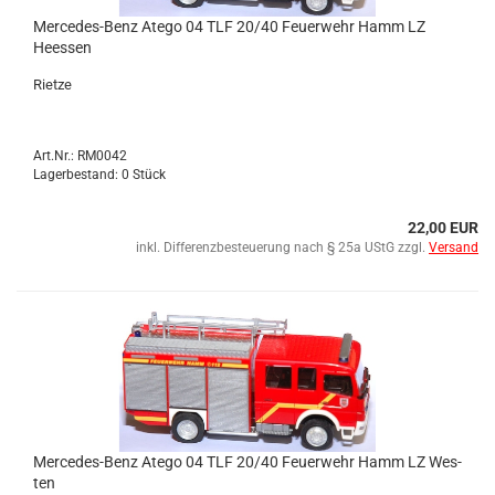
Mercedes-​​Benz Atego 04 TLF 20/40 Feu­er­wehr Hamm LZ
Hees­sen
Riet­ze
Art.Nr.: RM0042
Lagerbestand: 0 Stück
22,00 EUR
inkl. Differenzbesteuerung nach § 25a UStG zzgl.
Versand
Mercedes-​​Benz Atego 04 TLF 20/40 Feu­er­wehr Hamm LZ Wes­
ten