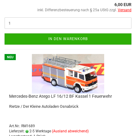
6,00 EUR
inkl. Differenzbesteuerung nach § 25a UStG zzgl.
Versand
IN DEN WARENKORB
NEU
Mercedes-​​Benz Atego LF 16/12 BF Kas­sel 1 Feu­er­wehr
Riet­ze / Der Klei­ne Au­to­la­den Os­na­brück
Art.Nr.: RM1689
Lieferzeit:
2-5 Werktage
(Ausland abweichend)