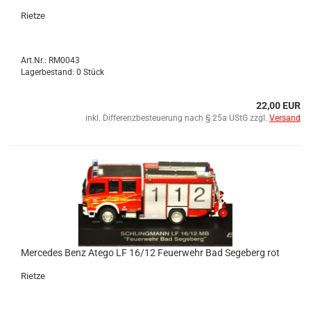
Riet­ze
Art.Nr.: RM0043
Lagerbestand: 0 Stück
22,00 EUR
inkl. Differenzbesteuerung nach § 25a UStG zzgl.
Versand
Mer­ce­des Benz Atego LF 16/12 Feu­er­wehr Bad Se­ge­berg rot
Riet­ze