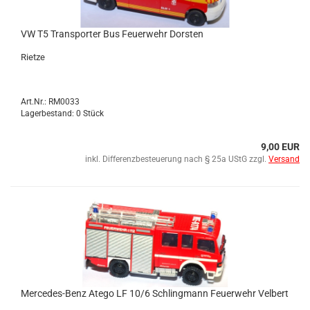
VW T5 Trans­por­ter Bus Feu­er­wehr Dors­ten
Riet­ze
Art.Nr.: RM0033
Lagerbestand: 0 Stück
9,00 EUR
inkl. Differenzbesteuerung nach § 25a UStG zzgl.
Versand
Mercedes-​​Benz Atego LF 10/6 Schling­mann Feu­er­wehr Vel­bert