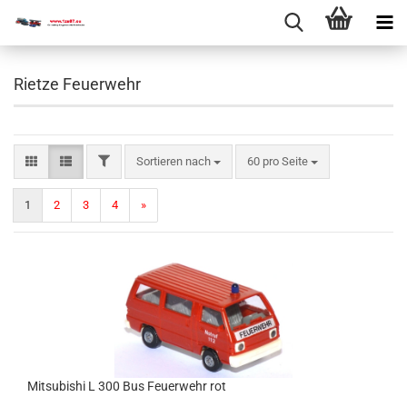
Rietze Feuerwehr
Sortieren nach
60 pro Seite
1
2
3
4
»
Mi­tsu­bi­shi L 300 Bus Feu­er­wehr rot