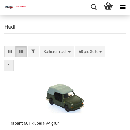
Hädl
Sortieren nach
60 pro Seite
1
Tra­bant 601 Kübel NVA grün