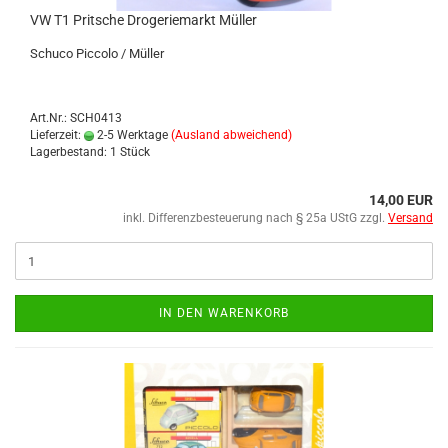
VW T1 Prit­sche Dro­ge­rie­markt Mül­ler
Schu­co Pic­co­lo / Mül­ler
Art.Nr.: SCH0413
Lieferzeit:
2-5 Werktage
(Ausland abweichend)
Lagerbestand: 1 Stück
14,00 EUR
inkl. Differenzbesteuerung nach § 25a UStG zzgl.
Versand
IN DEN WARENKORB