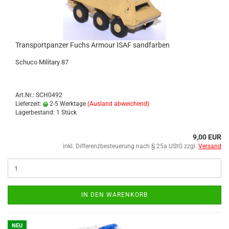
Trans­port­pan­zer Fuchs Ar­mour ISAF sand­far­ben
Schu­co Mi­li­ta­ry 87
Art.Nr.: SCH0492
Lieferzeit:
2-5 Werktage
(Ausland abweichend)
Lagerbestand: 1 Stück
9,00 EUR
inkl. Differenzbesteuerung nach § 25a UStG zzgl.
Versand
IN DEN WARENKORB
NEU