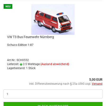
NEU
VW T3 Bus Feu­er­wehr Nürn­berg
Schu­co Edi­ti­on 1:87
Art.Nr.: SCH0552
Lieferzeit:
2-5 Werktage
(Ausland abweichend)
Lagerbestand: 1 Stück
5,00 EUR
inkl. Differenzbesteuerung nach § 25a UStG zzgl.
Versand