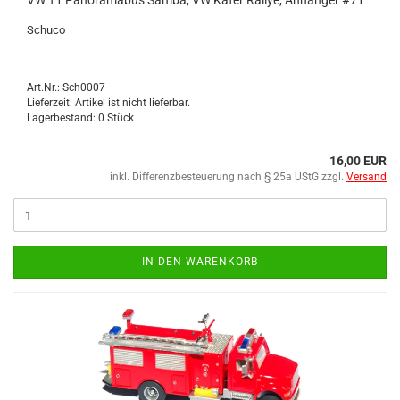
VW T1 Pan­ora­ma­bus Samba, VW Käfer Ral­lye, An­hän­ger #71
Schu­co
Art.Nr.: Sch0007
Lieferzeit: Artikel ist nicht lieferbar.
Lagerbestand: 0 Stück
16,00 EUR
inkl. Differenzbesteuerung nach § 25a UStG zzgl.
Versand
IN DEN WARENKORB