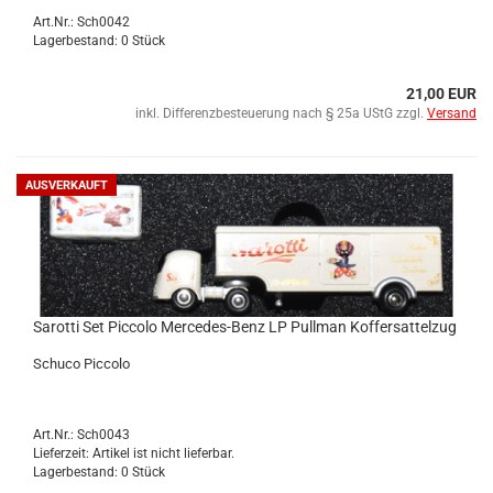
Art.Nr.: Sch0042
Lagerbestand: 0 Stück
21,00 EUR
inkl. Differenzbesteuerung nach § 25a UStG zzgl.
Versand
AUSVERKAUFT
Sa­rot­ti Set Pic­co­lo Mercedes-​​Benz LP Pull­man Kof­fer­sat­tel­zug
Schu­co Pic­co­lo
Art.Nr.: Sch0043
Lieferzeit: Artikel ist nicht lieferbar.
Lagerbestand: 0 Stück