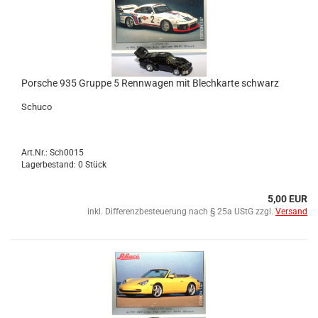
Por­sche 935 Grup­pe 5 Renn­wa­gen mit Blech­kar­te schwarz
Schu­co
Art.Nr.: Sch0015
Lagerbestand: 0 Stück
5,00 EUR
inkl. Differenzbesteuerung nach § 25a UStG zzgl.
Versand