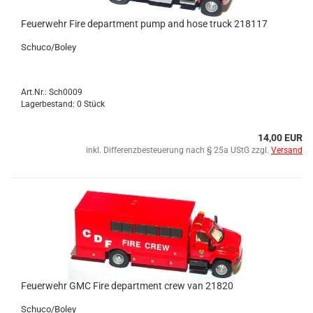
Feu­er­wehr Fire de­part­ment pump and hose truck 218117
Schu­co/Boley
Art.Nr.: Sch0009
Lagerbestand: 0 Stück
14,00 EUR
inkl. Differenzbesteuerung nach § 25a UStG zzgl.
Versand
Feu­er­wehr GMC Fire de­part­ment crew van 21820
Schu­co/Boley