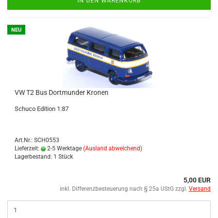
IN DEN WARENKORB
NEU
VW T2 Bus Dort­mun­der Kro­nen
Schu­co Edi­ti­on 1:87
Art.Nr.: SCH0553
Lieferzeit:
2-5 Werktage
(Ausland abweichend)
Lagerbestand: 1 Stück
5,00 EUR
inkl. Differenzbesteuerung nach § 25a UStG zzgl.
Versand