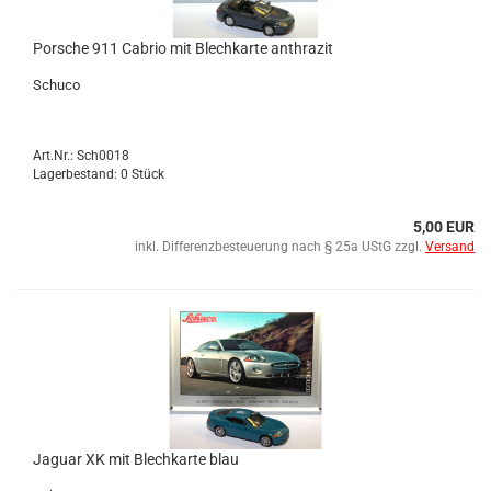
Por­sche 911 Ca­brio mit Blech­kar­te an­thra­zit
Schu­co
Art.Nr.: Sch0018
Lagerbestand: 0 Stück
5,00 EUR
inkl. Differenzbesteuerung nach § 25a UStG zzgl.
Versand
Ja­gu­ar XK mit Blech­kar­te blau