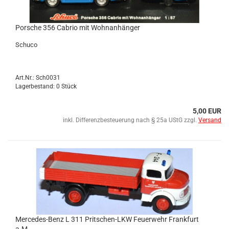
Por­sche 356 Ca­brio mit Wohn­an­hän­ger
Schu­co
Art.Nr.: Sch0031
Lagerbestand: 0 Stück
5,00 EUR
inkl. Differenzbesteuerung nach § 25a UStG zzgl.
Versand
Mercedes-​​Benz L 311 Pritschen-​​LKW Feu­er­wehr Frank­furt