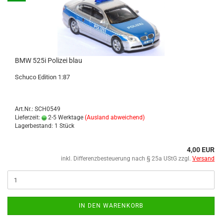
BMW 525i Po­li­zei blau
Schu­co Edi­ti­on 1:87
Art.Nr.: SCH0549
Lieferzeit:
2-5 Werktage
(Ausland abweichend)
Lagerbestand: 1 Stück
4,00 EUR
inkl. Differenzbesteuerung nach § 25a UStG zzgl.
Versand
IN DEN WARENKORB