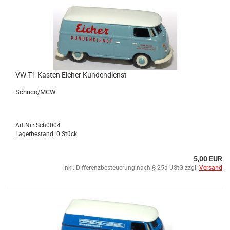
VW T1 Kas­ten Ei­cher Kun­den­dienst
Schu­co/MCW
Art.Nr.: Sch0004
Lagerbestand: 0 Stück
5,00 EUR
inkl. Differenzbesteuerung nach § 25a UStG zzgl.
Versand