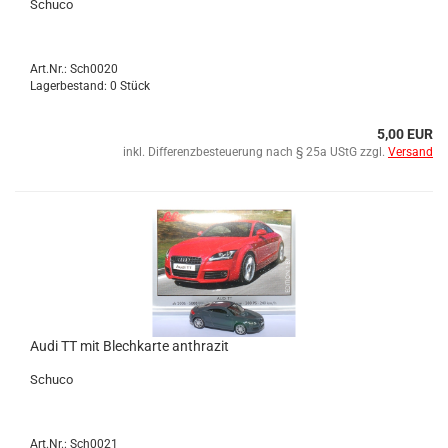
Schu­co
Art.Nr.: Sch0020
Lagerbestand: 0 Stück
5,00 EUR
inkl. Differenzbesteuerung nach § 25a UStG zzgl.
Versand
Audi TT mit Blech­kar­te an­thra­zit
Schu­co
Art.Nr.: Sch0021