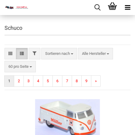
Schuco
Sortieren nach
Alle Hersteller
60 pro Seite
1
2
3
4
5
6
7
8
9
»