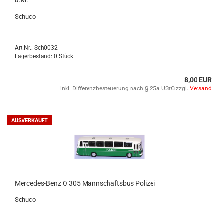
a.M.
Schu­co
Art.Nr.: Sch0032
Lagerbestand: 0 Stück
8,00 EUR
inkl. Differenzbesteuerung nach § 25a UStG zzgl.
Versand
AUSVERKAUFT
Mercedes-​​Benz O 305 Mann­schafts­bus Po­li­zei
Schu­co