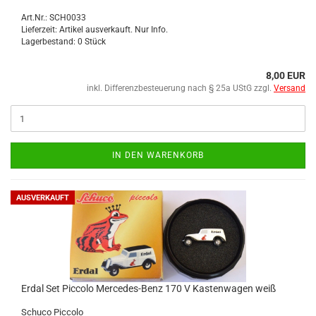
Art.Nr.: SCH0033
Lieferzeit: Artikel ausverkauft. Nur Info.
Lagerbestand: 0 Stück
8,00 EUR
inkl. Differenzbesteuerung nach § 25a UStG zzgl.
Versand
IN DEN WARENKORB
AUSVERKAUFT
Erdal Set Pic­co­lo Mercedes-​​Benz 170 V Kas­ten­wa­gen weiß
Schu­co Pic­co­lo