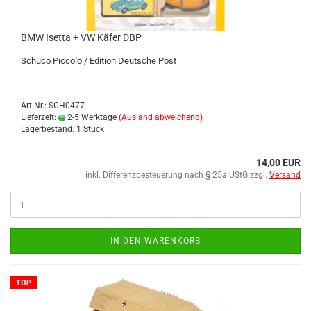
BMW Iset­ta + VW Käfer DBP
Schu­co Pic­co­lo / Edi­ti­on Deut­sche Post
Art.Nr.: SCH0477
Lieferzeit:
2-5 Werktage
(Ausland abweichend)
Lagerbestand: 1 Stück
14,00 EUR
inkl. Differenzbesteuerung nach § 25a UStG zzgl.
Versand
IN DEN WARENKORB
TOP