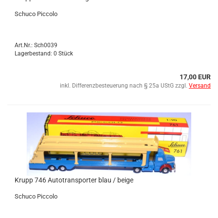
Schu­co Pic­co­lo
Art.Nr.: Sch0039
Lagerbestand: 0 Stück
17,00 EUR
inkl. Differenzbesteuerung nach § 25a UStG zzgl.
Versand
Krupp 746 Au­to­trans­por­ter blau / beige
Schu­co Pic­co­lo