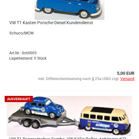
VW T1 Kas­ten Porsche-​​Die­sel Kun­den­dienst
Schu­co/MCW
Art.Nr.: Sch0005
Lagerbestand: 0 Stück
5,00 EUR
inkl. Differenzbesteuerung nach § 25a UStG zzgl.
Versand
AUSVERKAUFT