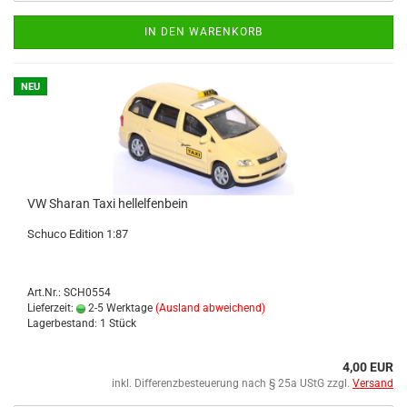
IN DEN WARENKORB
NEU
VW Sharan Taxi hell­el­fen­bein
Schu­co Edi­ti­on 1:87
Art.Nr.: SCH0554
Lieferzeit:
2-5 Werktage
(Ausland abweichend)
Lagerbestand: 1 Stück
4,00 EUR
inkl. Differenzbesteuerung nach § 25a UStG zzgl.
Versand