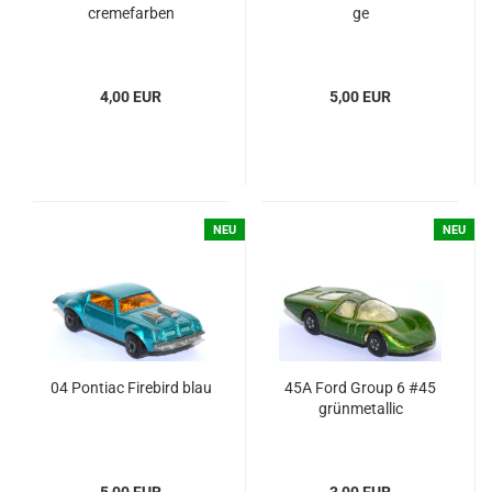
creme­far­ben
ge
4,00 EUR
5,00 EUR
NEU
NEU
04 Pon­ti­ac Fire­bird blau
45A Ford Group 6 #45
grün­me­tal­lic