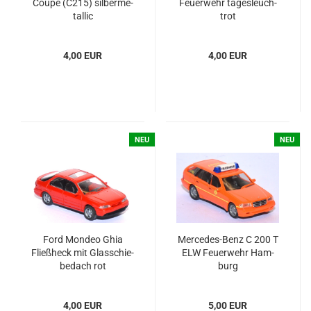
Coupé (C215) sil­ber­me­
Feu­er­wehr ta­ges­leuch­
tal­lic
trot
4,00 EUR
4,00 EUR
NEU
NEU
Ford Mon­deo Ghia
Mercedes-​​​​​Benz C 200 T
Fließ­heck mit Glas­schie­
ELW Feu­er­wehr Ham­
be­dach rot
burg
4,00 EUR
5,00 EUR