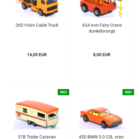
26D Volvo Cable Truck
42A Iron Fairy Crane
dun­kel­oran­ge
14,00 EUR
8,00 EUR
NEU
NEU
57B Trai­ler Ca­ra­van
45D BMW 3.0 CSL oran­