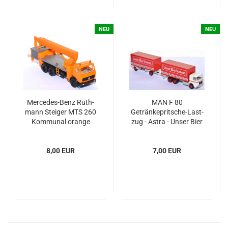
NEU
NEU
Mercedes-​​​​​​Benz Ruth­
MAN F 80
mann Stei­ger MTS 260
Getränkepritsche-​​​Last­
Kom­mu­nal oran­ge
zug - Astra - Unser Bier
kommt
8,00 EUR
7,00 EUR