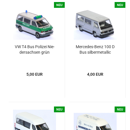
NEU
NEU
VW T4 Bus Po­li­zei Nie­
Mercedes-​​Benz 100 D
der­sach­sen grün
Bus sil­ber­me­tal­lic
5,00 EUR
4,00 EUR
NEU
NEU