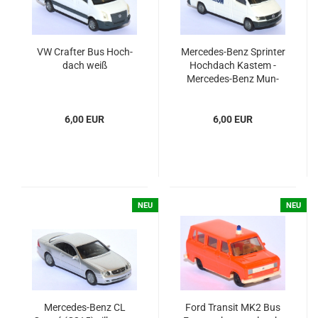
VW Craf­ter Bus Hoch­
Mercedes-​​Benz Sprin­ter
dach weiß
Hoch­dach Kas­tem -
Mercedes-​​Benz Mun­
der­loh
6,00 EUR
6,00 EUR
NEU
NEU
Mercedes-​​​Benz CL
Ford Tran­sit MK2 Bus