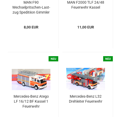
MAN F90
MAN F2000 TLF 24/48
Wechselpritschen-​​Last­
Feu­er­wehr Kas­sel
zug Spe­di­tii­on Gimm­ler
- Täg­lich Ber­lin - Bay­ern
- Schweiz
8,00 EUR
11,00 EUR
NEU
NEU
Mercedes-​​Benz Atego
Mercedes-​​Benz L32
LF 16/12 BF Kas­sel 1
Dreh­lei­ter Feu­er­wehr
Feu­er­wehr