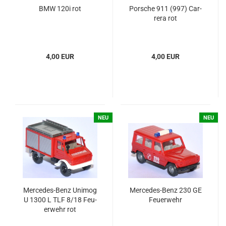
BMW 120i rot
Por­sche 911 (997) Car­
re­ra rot
4,00 EUR
4,00 EUR
NEU
NEU
Mercedes-​​​​​​​Benz Uni­mog
Mercedes-​​​​​Benz 230 GE
U 1300 L TLF 8/18 Feu­
Feu­er­wehr
er­wehr rot