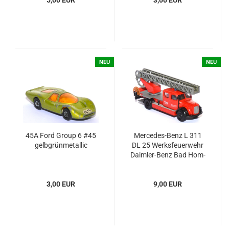
5,00 EUR
3,00 EUR
NEU
NEU
45A Ford Group 6 #45
Mercedes-​​​Benz L 311
gelb­grün­me­tal­lic
DL 25 Werks­feu­er­wehr
Daimler-​​​Benz Bad Hom­
burg - 100 Jahre Au­to­
mo­bil
3,00 EUR
9,00 EUR