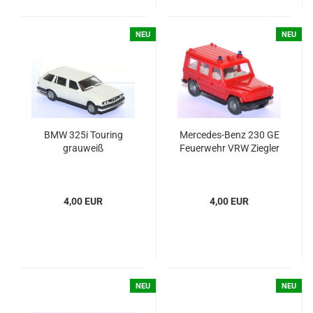
NEU
NEU
BMW 325i Tou­ring
Mercedes-​​​​​​​Benz 230 GE
grau­weiß
Feu­er­wehr VRW Zieg­ler
4,00 EUR
4,00 EUR
NEU
NEU