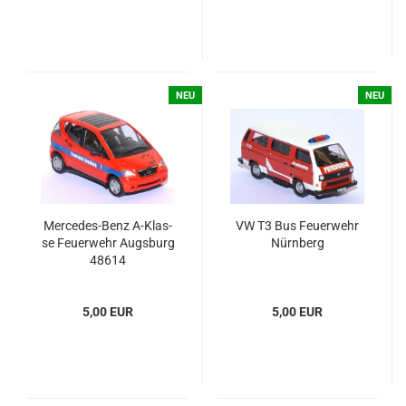
NEU
NEU
Mercedes-​​Benz A-​Klas­
VW T3 Bus Feu­er­wehr
se Feu­er­wehr Augs­burg
Nürn­berg
48614
5,00 EUR
5,00 EUR