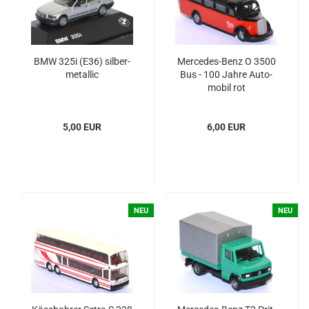
BMW 325i (E36) sil­ber­
Mercedes-​​Benz O 3500
me­tal­lic
Bus - 100 Jahre Au­to­
mo­bil rot
5,00 EUR
6,00 EUR
NEU
NEU