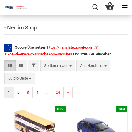
- Neu im Shop
Google Übersetzer:
https://translate.google.com/?
sl=de&tl=en&text=sprache&op=websites
und 1zu87.eu eingeben.
Sortieren nach
Alle Hersteller
60 pro Seite
1
2
3
4
...
24
»
NEU
NEU