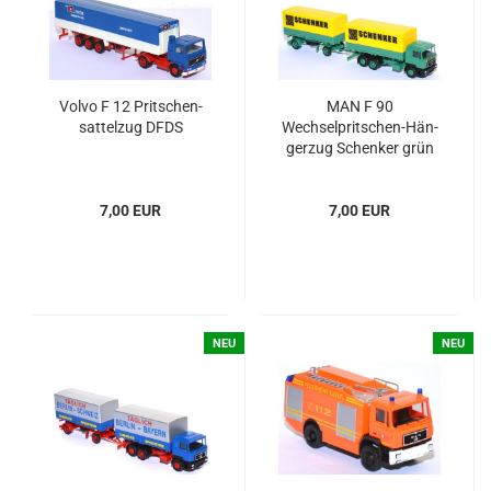
Volvo F 12 Prit­schen­
MAN F 90
sat­tel­zug DFDS
Wechselpritschen-​​​Hän­
ger­zug Schen­ker grün
7,00 EUR
7,00 EUR
NEU
NEU