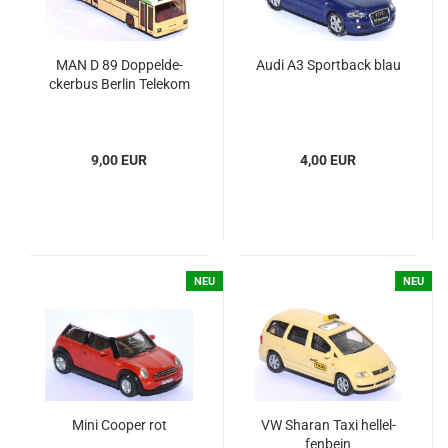
MAN D 89 Dop­pel­de­
Audi A3 Sport­back blau
cker­bus Ber­lin Te­le­kom
9,00 EUR
4,00 EUR
NEU
NEU
Mini Co­oper rot
VW Sharan Taxi hell­el­
fen­bein