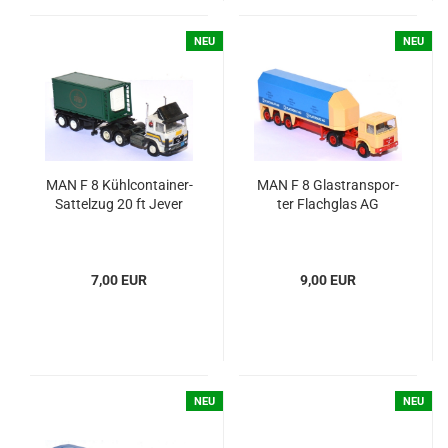
NEU
NEU
MAN F 8 Kühlcontainer-​​
MAN F 8 Glas­trans­por­
Sat­tel­zug 20 ft Jever
ter Flach­glas AG
7,00 EUR
9,00 EUR
NEU
NEU