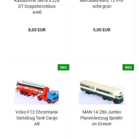
Käss­boh­rer Setra S 228
Mercedes-​​​​​Benz T2 Prit­
DT Dop­pel­stock­bus
sche grün
weiß
8,00 EUR
5,00 EUR
NEU
NEU
Volvo F12 Chromtank-​​
MAN 14.280 Jumbo
Sat­tel­zug Tank Cargo
Pla­nen­last­zug Spe­di­ti­
AB
on Gre­wer