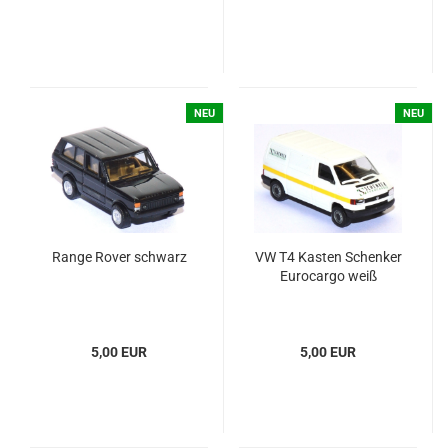
NEU
NEU
Range Rover schwarz
VW T4 Kas­ten Schen­ker
Eu­ro­car­go weiß
5,00 EUR
5,00 EUR