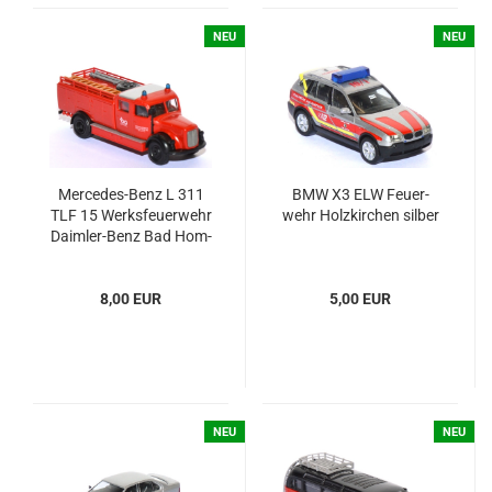
NEU
NEU
Mercedes-​​Benz L 311
BMW X3 ELW Feu­er­
TLF 15 Werks­feu­er­wehr
wehr Holz­kir­chen sil­ber
Daimler-​​Benz Bad Hom­
burg - 100 Jahre Au­to­
mo­bil
8,00 EUR
5,00 EUR
NEU
NEU