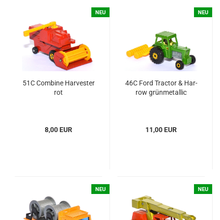
NEU
NEU
51C Com­bi­ne Har­ves­ter
46C Ford Trac­tor & Har­
rot
row grün­me­tal­lic
8,00 EUR
11,00 EUR
NEU
NEU