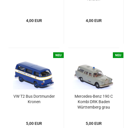
4,00 EUR
4,00 EUR
NEU
NEU
VW T2 Bus Dort­mun­der
Mercedes-​​​Benz 190 C
Kro­nen
Kombi DRK Baden
Würt­tem­berg grau
5,00 EUR
5,00 EUR