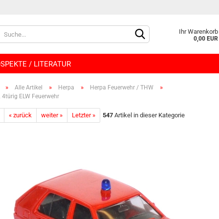
Lieferland
Ihr Warenkorb
0,00 EUR
SPEKTE / LITERATUR
»
»
»
»
Alle Artikel
Herpa
Herpa Feuerwehr / THW
 4türig ELW Feuerwehr
« zurück
weiter »
Letzter »
547
Artikel in dieser Kategorie
Konto e
Passwo