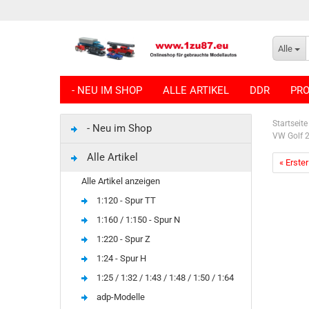
Alle
- NEU IM SHOP
ALLE ARTIKEL
DDR
PRO
Startseite
- Neu im Shop
VW Golf 2
Alle Artikel
« Erster
Alle Artikel anzeigen
1:120 - Spur TT
1:160 / 1:150 - Spur N
1:220 - Spur Z
1:24 - Spur H
1:25 / 1:32 / 1:43 / 1:48 / 1:50 / 1:64
adp-Modelle