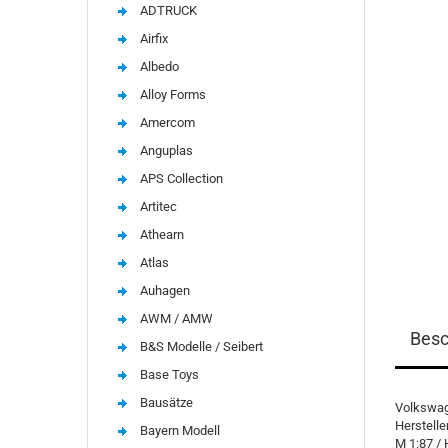
ADTRUCK
Airfix
Albedo
Alloy Forms
Amercom
Anguplas
APS Collection
Artitec
Athearn
Atlas
Auhagen
AWM / AMW
Besc
B&S Modelle / Seibert
Base Toys
Bausätze
Volkswage
Herstelle
Bayern Modell
M 1:87 / 