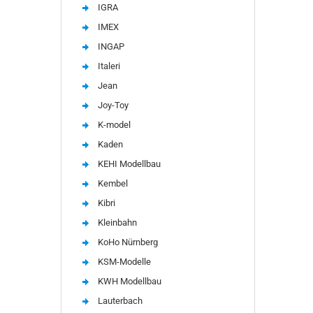
IGRA
IMEX
INGAP
Italeri
Jean
Joy-Toy
K-model
Kaden
KEHI Modellbau
Kembel
Kibri
Kleinbahn
KoHo Nürnberg
KSM-Modelle
KWH Modellbau
Lauterbach