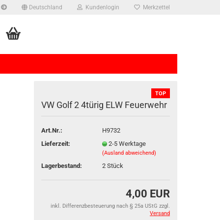
Deutschland
Kundenlogin
Merkzettel
TOP
VW Golf 2 4türig ELW Feu­er­wehr
Art.Nr.:
H9732
rstellen
Lieferzeit:
2-5 Werktage
(Ausland abweichend)
rt vergessen?
Lagerbestand:
2
Stück
4,00 EUR
inkl. Differenzbesteuerung nach § 25a UStG zzgl.
Versand