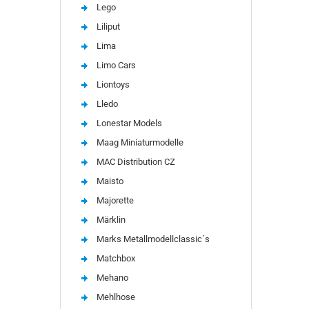
Lego
Liliput
Lima
Limo Cars
Liontoys
Lledo
Lonestar Models
Maag Miniaturmodelle
MAC Distribution CZ
Maisto
Majorette
Märklin
Marks Metallmodellclassic´s
Matchbox
Mehano
Mehlhose