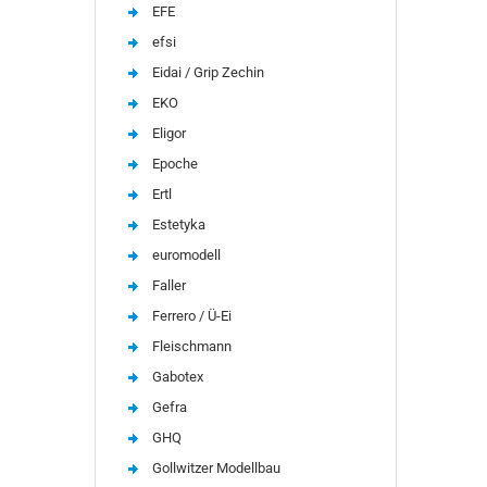
EFE
efsi
Eidai / Grip Zechin
EKO
Eligor
Epoche
Ertl
Estetyka
euromodell
Faller
Ferrero / Ü-Ei
Fleischmann
Gabotex
Gefra
GHQ
Gollwitzer Modellbau