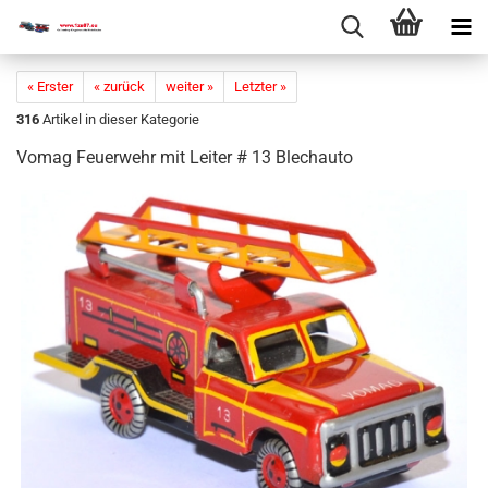
« Erster
« zurück
weiter »
Letzter »
316
Artikel in dieser Kategorie
Vomag Feu­er­wehr mit Lei­ter # 13 Blech­au­to