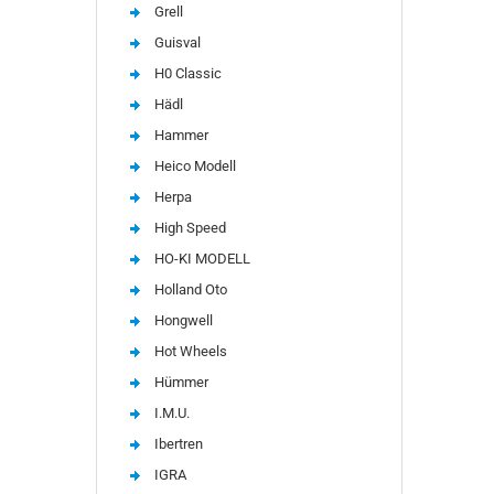
Grell
Guisval
H0 Classic
Hädl
Hammer
Heico Modell
Herpa
High Speed
HO-KI MODELL
Holland Oto
Hongwell
Hot Wheels
Hümmer
I.M.U.
Ibertren
IGRA