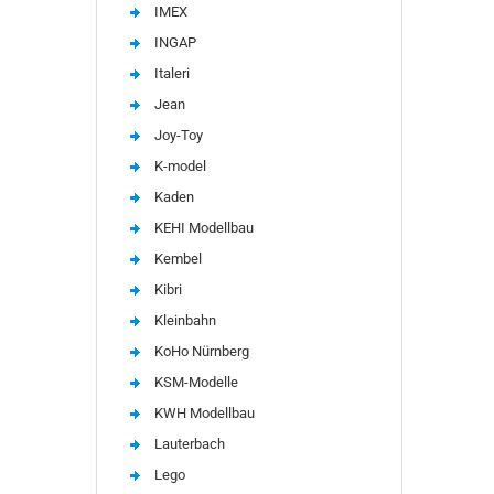
IMEX
INGAP
Italeri
Jean
Joy-Toy
K-model
Kaden
KEHI Modellbau
Kembel
Kibri
Kleinbahn
KoHo Nürnberg
KSM-Modelle
KWH Modellbau
Lauterbach
Lego