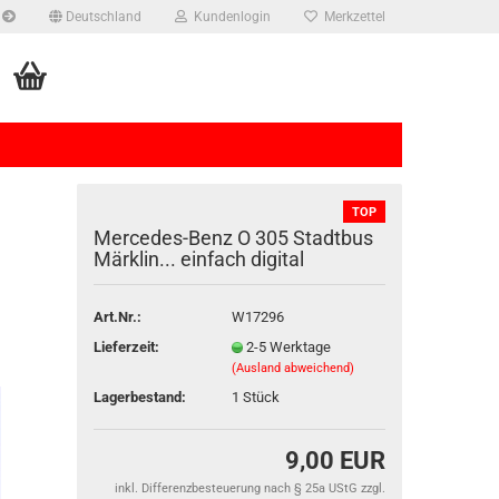
Deutschland
Kundenlogin
Merkzettel
TOP
Mercedes-​​Benz O 305 Stadt­bus
Märk­lin... ein­fach di­gi­tal
Art.Nr.:
W17296
rstellen
Lieferzeit:
2-5 Werktage
rt vergessen?
(Ausland abweichend)
Lagerbestand:
1
Stück
9,00 EUR
inkl. Differenzbesteuerung nach § 25a UStG zzgl.