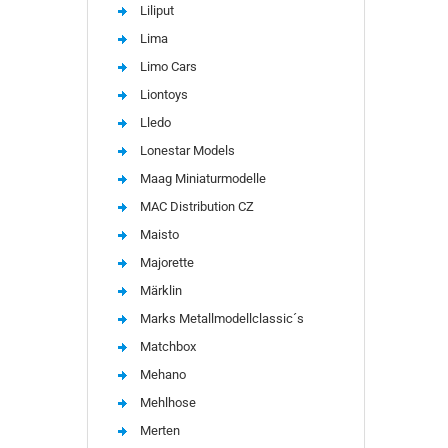
Liliput
Lima
Limo Cars
Liontoys
Lledo
Lonestar Models
Maag Miniaturmodelle
MAC Distribution CZ
Maisto
Majorette
Märklin
Marks Metallmodellclassic´s
Matchbox
Mehano
Mehlhose
Merten