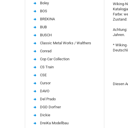
Boley
Wiking-Nr
Katalogja
BOS
Farbe: w
BREKINA
Zustand:
BUB
Achtung: 
Jahren.
BUSCH
Classic Metal Works / Walthers
* Wiking 
Deutschla
Conrad
Cop Car Collection
CS Train
CSE
Cursor
Diesen A
DAVO
Del Prado
DGD Dorfner
Dickie
DreiKa Modellbau