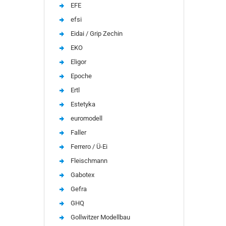
EFE
efsi
Eidai / Grip Zechin
EKO
Eligor
Epoche
Ertl
Estetyka
euromodell
Faller
Ferrero / Ü-Ei
Fleischmann
Gabotex
Gefra
GHQ
Gollwitzer Modellbau