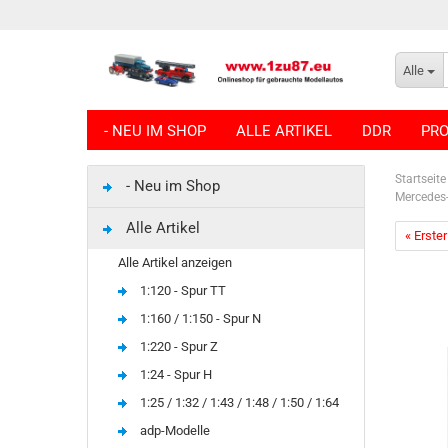
Alle
- NEU IM SHOP
ALLE ARTIKEL
DDR
PRO
Startseite
- Neu im Shop
Mercedes-​
Alle Artikel
« Erster
Alle Artikel anzeigen
1:120 - Spur TT
1:160 / 1:150 - Spur N
1:220 - Spur Z
1:24 - Spur H
1:25 / 1:32 / 1:43 / 1:48 / 1:50 / 1:64
adp-Modelle