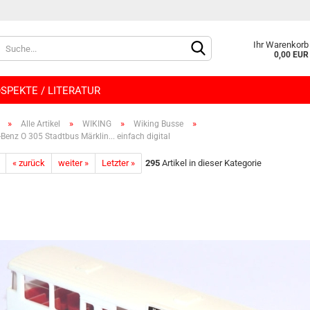
Lieferland
Ihr Warenkorb
0,00 EUR
SPEKTE / LITERATUR
»
»
»
»
Alle Artikel
WIKING
Wiking Busse
Benz O 305 Stadtbus Märklin... einfach digital
« zurück
weiter »
Letzter »
295
Artikel in dieser Kategorie
Konto e
Passwo