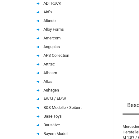
ADTRUCK
Airfix
Albedo
Alloy Forms
Amercom
Anguplas
APS Collection
Artitec
Athearn
Atlas
Auhagen
AWM / AMW
Besc
B&S Modelle / Seibert
Base Toys
Bausätze
Mercedes-
Herstelle
Bayern Modell
M 1:87 / 