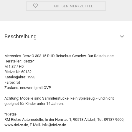
AUF DEN MERKZETTEL
Beschreibung
Mercedes-Benz O 303 15 RHD Reisebus Geschw. Bur Reisebusse
Hersteller: Rietze*
M 1:87 / H0
Rietze-Nr. 60182
Katalogjahre: 1993
Farbe: rot
Zustand: neuwertig mit OVP
Achtung: Modelle sind Sammlerstücke, kein Spielzeug. - und nicht
geeignet für Kinder unter 14 Jahren.
*Rietze
RM Rietze Automodelle, In der Herrnau 1, 90518 Altdorf, Tel. 09187 9600,
www.rietze.de, E-Mail: info@rietze.de