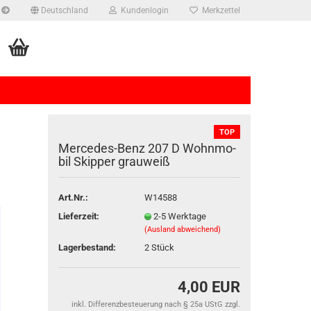
Deutschland
Kundenlogin
Merkzettel
TOP
Mercedes-​​Benz 207 D Wohn­mo­
bil Skip­per grau­weiß
Art.Nr.:
W14588
rstellen
Lieferzeit:
2-5 Werktage
rt vergessen?
(Ausland abweichend)
Lagerbestand:
2
Stück
4,00 EUR
inkl. Differenzbesteuerung nach § 25a UStG zzgl.