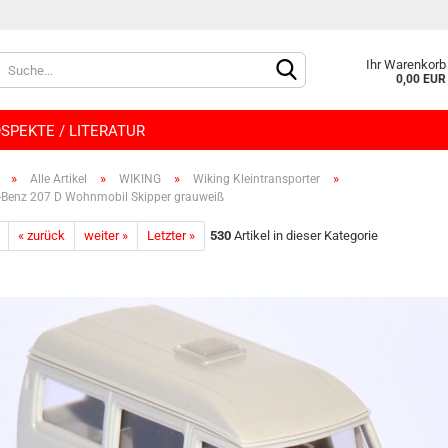
Lieferland
Ihr Warenkorb
0,00 EUR
SPEKTE / LITERATUR
»
»
»
»
Alle Artikel
WIKING
Wiking Kleintransporter
​Benz 207 D Wohnmobil Skipper grauweiß
« zurück
weiter »
Letzter »
530
Artikel in dieser Kategorie
Konto e
Passwo