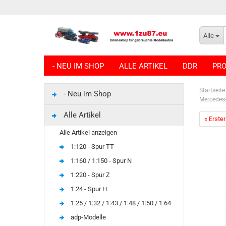
Alle
- NEU IM SHOP
ALLE ARTIKEL
DDR
PRO
Startseite
- Neu im Shop
Mercedes-
Alle Artikel
« Erster
Alle Artikel anzeigen
1:120 - Spur TT
1:160 / 1:150 - Spur N
1:220 - Spur Z
1:24 - Spur H
1:25 / 1:32 / 1:43 / 1:48 / 1:50 / 1:64
adp-Modelle