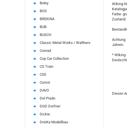
Boley
Wiking-N
Katalogja
BOS
Farbe: g
BREKINA
Zustand:
BUB
Bestandt
BUSCH
Achtung: 
Classic Metal Works / Walthers
Jahren.
Conrad
* Wiking 
Cop Car Collection
Deutschla
CS Train
CSE
Cursor
DAVO
Diesen A
Del Prado
DGD Dorfner
Dickie
DreiKa Modellbau