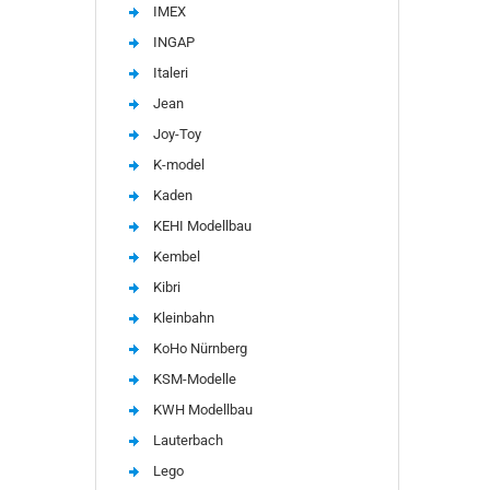
IMEX
INGAP
Italeri
Jean
Joy-Toy
K-model
Kaden
KEHI Modellbau
Kembel
Kibri
Kleinbahn
KoHo Nürnberg
KSM-Modelle
KWH Modellbau
Lauterbach
Lego