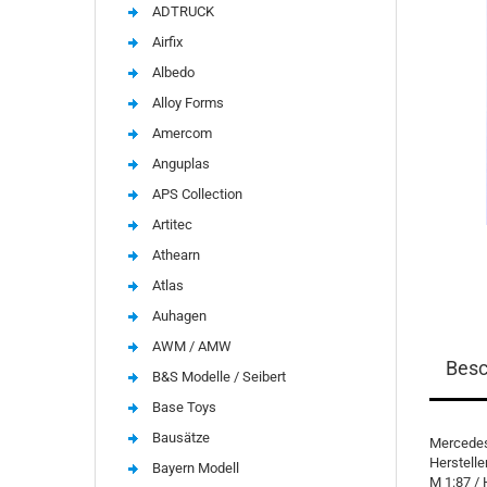
ADTRUCK
Airfix
Albedo
Alloy Forms
Amercom
Anguplas
APS Collection
Artitec
Athearn
Atlas
Auhagen
AWM / AMW
Besc
B&S Modelle / Seibert
Base Toys
Bausätze
Mercedes
Herstelle
Bayern Modell
M 1:87 / 