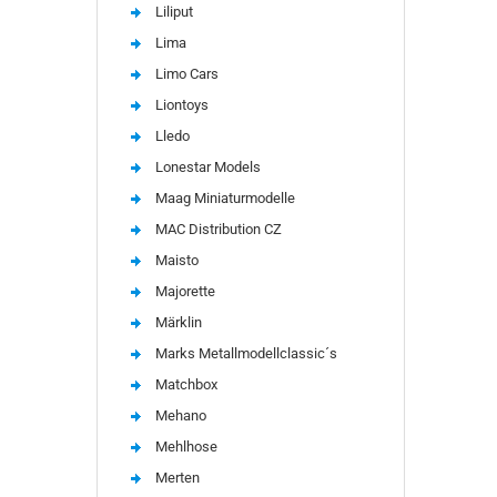
Liliput
Lima
Limo Cars
Liontoys
Lledo
Lonestar Models
Maag Miniaturmodelle
MAC Distribution CZ
Maisto
Majorette
Märklin
Marks Metallmodellclassic´s
Matchbox
Mehano
Mehlhose
Merten