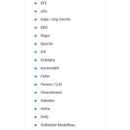
EFE
efsi
Eidai / Grip Zechin
EKO
Eligor
Epoche
Ertl
Estetyka
euromodell
Faller
Ferrero / Ü-Ei
Fleischmann
Gabotex
Gefra
GHQ
Gollwitzer Modellbau