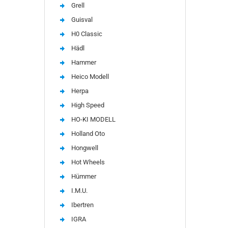
Grell
Guisval
H0 Classic
Hädl
Hammer
Heico Modell
Herpa
High Speed
HO-KI MODELL
Holland Oto
Hongwell
Hot Wheels
Hümmer
I.M.U.
Ibertren
IGRA