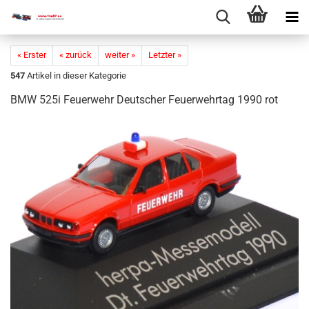
« Erster
« zurück
weiter »
Letzter »
547
Artikel in dieser Kategorie
BMW 525i Feu­er­wehr Deut­scher Feu­er­wehr­tag 1990 rot