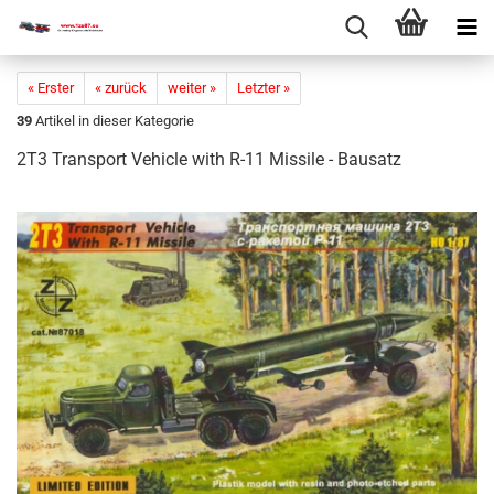
« Erster
« zurück
weiter »
Letzter »
39
Artikel in dieser Kategorie
2T3 Trans­port Vehi­cle with R-11 Mis­si­le - Bau­satz